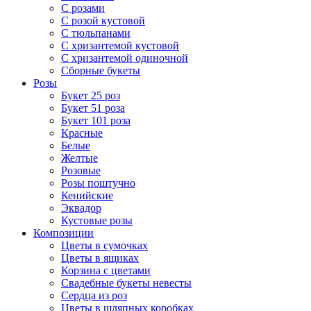
С розами
С розой кустовой
С тюльпанами
С хризантемой кустовой
С хризантемой одиночной
Сборные букеты
Розы
Букет 25 роз
Букет 51 роза
Букет 101 роза
Красные
Белые
Желтые
Розовые
Розы поштучно
Кенийские
Эквадор
Кустовые розы
Композиции
Цветы в сумочках
Цветы в ящиках
Корзина с цветами
Свадебные букеты невесты
Сердца из роз
Цветы в шляпных коробках