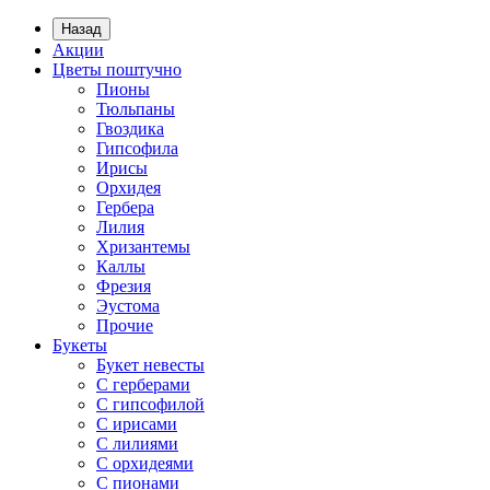
Назад
Акции
Цветы поштучно
Пионы
Тюльпаны
Гвоздика
Гипсофила
Ирисы
Орхидея
Гербера
Лилия
Хризантемы
Каллы
Фрезия
Эустома
Прочие
Букеты
Букет невесты
С герберами
С гипсофилой
С ирисами
С лилиями
С орхидеями
С пионами