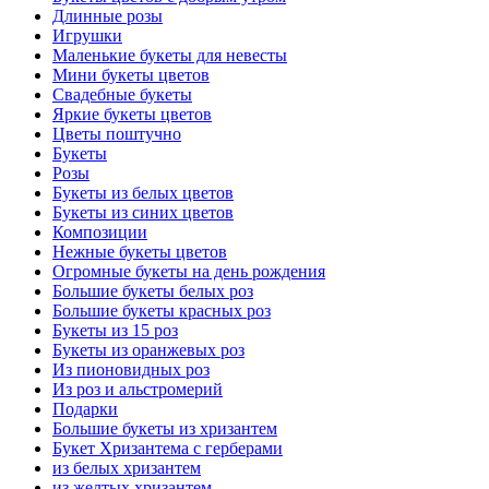
Длинные розы
Игрушки
Маленькие букеты для невесты
Мини букеты цветов
Свадебные букеты
Яркие букеты цветов
Цветы поштучно
Букеты
Розы
Букеты из белых цветов
Букеты из синих цветов
Композиции
Нежные букеты цветов
Огромные букеты на день рождения
Большие букеты белых роз
Большие букеты красных роз
Букеты из 15 роз
Букеты из оранжевых роз
Из пионовидных роз
Из роз и альстромерий
Подарки
Большие букеты из хризантем
Букет Хризантема с герберами
из белых хризантем
из желтых хризантем