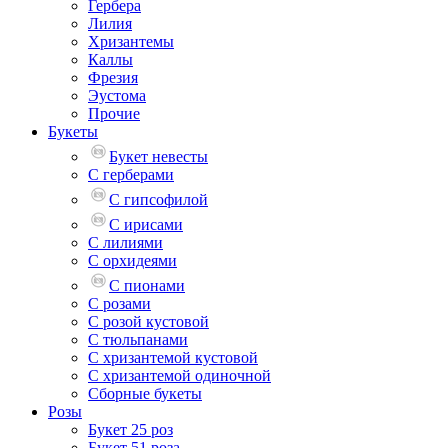
Гербера
Лилия
Хризантемы
Каллы
Фрезия
Эустома
Прочие
Букеты
Букет невесты
С герберами
С гипсофилой
С ирисами
С лилиями
С орхидеями
С пионами
С розами
С розой кустовой
С тюльпанами
С хризантемой кустовой
С хризантемой одиночной
Сборные букеты
Розы
Букет 25 роз
Букет 51 роза