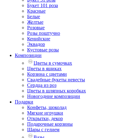
Букет 101 роза
Красные
Белые
Желтые
Розовые
Розы поштучно
Кенийские
Эквадор
Кустовые розы
Композиции
Цветы в сумочках
Цветы в ящиках
Корзина с цветами
Свадебные букеты невесты
Сердца из роз
Цветы в шляпных коробках
Новогодние композиции
Подарки
Конфеты, шоколад
Мягкие игрушки
Открытки, декор
Подарочные корзины
Шары с гелием
Вазы