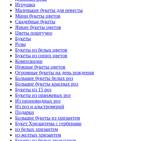
Игрушки
Маленькие букеты для невесты
Мини букеты цветов
Свадебные букеты
Яркие букеты цветов
Цветы поштучно
Букеты
Розы
Букеты из белых цветов
Букеты из синих цветов
Композиции
Нежные букеты цветов
Огромные букеты на день рождения
Большие букеты белых роз
Большие букеты красных роз
Букеты из 15 роз
Букеты из оранжевых роз
Из пионовидных роз
Из роз и альстромерий
Подарки
Большие букеты из хризантем
Букет Хризантема с герберами
из белых хризантем
из желтых хризантем
Букеты из белых тюльпанов