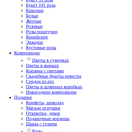
Букет 101 роза
Красные
Белые
Желтые
Розовые
Розы поштучно
Кенийские
Эквадор
Кустовые розы
Композиции
Цветы в сумочках
Цветы в ящиках
Корзина с цветами
Свадебные букеты невесты
Сердца из роз
Цветы в шляпных коробках
Новогодние композиции
Подарки
Конфеты, шоколад
Мягкие игрушки
Открытки, декор
Подарочные корзины
Шары с гелием
Вазы