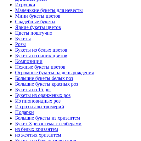
Игрушки
Маленькие букеты для невесты
Мини букеты цветов
Свадебные букеты
Яркие букеты цветов
Цветы поштучно
Букеты
Розы
Букеты из белых цветов
Букеты из синих цветов
Композиции
Нежные букеты цветов
Огромные букеты на день рождения
Большие букеты белых роз
Большие букеты красных роз
Букеты из 15 роз
Букеты из оранжевых роз
Из пионовидных роз
Из роз и альстромерий
Подарки
Большие букеты из хризантем
Букет Хризантема с герберами
из белых хризантем
из желтых хризантем
Букеты из белых тюльпанов