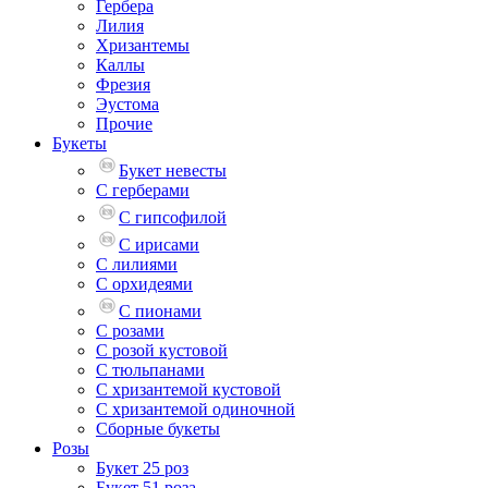
Гербера
Лилия
Хризантемы
Каллы
Фрезия
Эустома
Прочие
Букеты
Букет невесты
С герберами
С гипсофилой
С ирисами
С лилиями
С орхидеями
С пионами
С розами
С розой кустовой
С тюльпанами
С хризантемой кустовой
С хризантемой одиночной
Сборные букеты
Розы
Букет 25 роз
Букет 51 роза