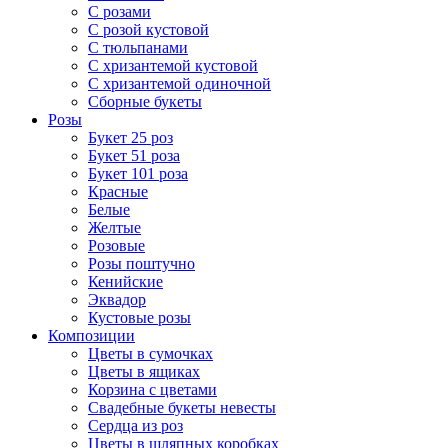
С розами
С розой кустовой
С тюльпанами
С хризантемой кустовой
С хризантемой одиночной
Сборные букеты
Розы
Букет 25 роз
Букет 51 роза
Букет 101 роза
Красные
Белые
Желтые
Розовые
Розы поштучно
Кенийские
Эквадор
Кустовые розы
Композиции
Цветы в сумочках
Цветы в ящиках
Корзина с цветами
Свадебные букеты невесты
Сердца из роз
Цветы в шляпных коробках