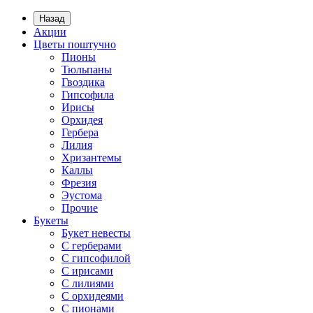
Назад
Акции
Цветы поштучно
Пионы
Тюльпаны
Гвоздика
Гипсофила
Ирисы
Орхидея
Гербера
Лилия
Хризантемы
Каллы
Фрезия
Эустома
Прочие
Букеты
Букет невесты
С герберами
С гипсофилой
С ирисами
С лилиями
С орхидеями
С пионами