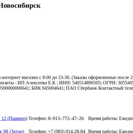
 Новосибирск
 интернет магазин с 8-00 до 23-30. (Заказы оформленные после 23
визиты : ИП Алексеева Е.К ; ИНН: 540514890505; ОГРН: 30554050
10500000000641; БИК 045004641; ПАО Сбербанк Контактный телеф
, 12 (Пашино)
Телефон: 8‒913‒772‒47‒26
Время работы: Ежедн
 3В (Затон)
Телефон: +7 (983) 014-28-84
Время работы: Ежедне