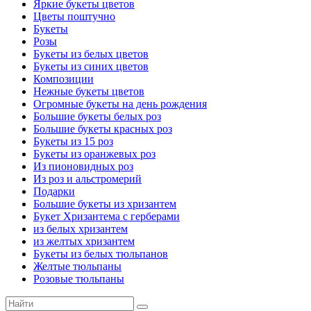
Яркие букеты цветов
Цветы поштучно
Букеты
Розы
Букеты из белых цветов
Букеты из синих цветов
Композиции
Нежные букеты цветов
Огромные букеты на день рождения
Большие букеты белых роз
Большие букеты красных роз
Букеты из 15 роз
Букеты из оранжевых роз
Из пионовидных роз
Из роз и альстромерий
Подарки
Большие букеты из хризантем
Букет Хризантема с герберами
из белых хризантем
из желтых хризантем
Букеты из белых тюльпанов
Желтые тюльпаны
Розовые тюльпаны