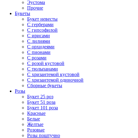
Эустома
Прочие
Букеты
Букет невесты
С герберами
С гипсофилой
С ирисами
С лилиями
С орхидеями
С пионами
С розами
С розой кустовой
С тюльпанами
С хризантемой кустовой
С хризантемой одиночной
Сборные букеты
Розы
Букет 25 роз
Букет 51 роза
Букет 101 роза
Красные
Белые
Желтые
Розовые
Розы поштучно