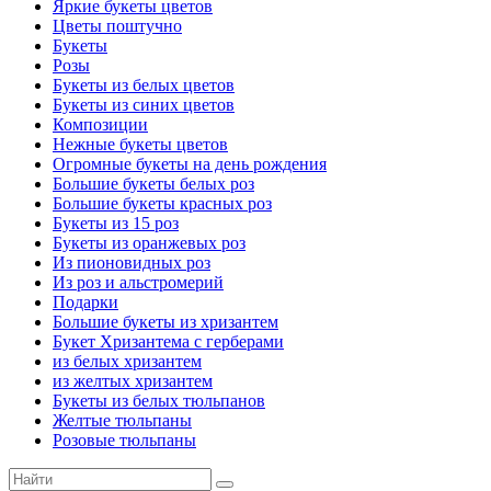
Яркие букеты цветов
Цветы поштучно
Букеты
Розы
Букеты из белых цветов
Букеты из синих цветов
Композиции
Нежные букеты цветов
Огромные букеты на день рождения
Большие букеты белых роз
Большие букеты красных роз
Букеты из 15 роз
Букеты из оранжевых роз
Из пионовидных роз
Из роз и альстромерий
Подарки
Большие букеты из хризантем
Букет Хризантема с герберами
из белых хризантем
из желтых хризантем
Букеты из белых тюльпанов
Желтые тюльпаны
Розовые тюльпаны