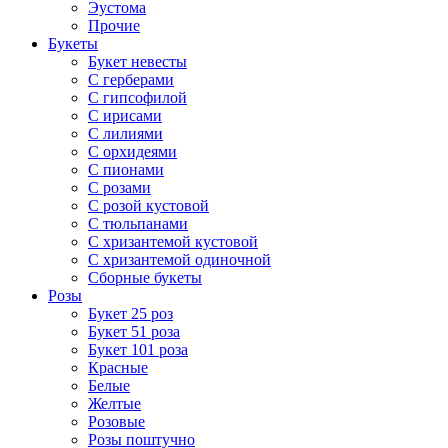
Эустома
Прочие
Букеты
Букет невесты
С герберами
С гипсофилой
С ирисами
С лилиями
С орхидеями
С пионами
С розами
С розой кустовой
С тюльпанами
С хризантемой кустовой
С хризантемой одиночной
Сборные букеты
Розы
Букет 25 роз
Букет 51 роза
Букет 101 роза
Красные
Белые
Желтые
Розовые
Розы поштучно