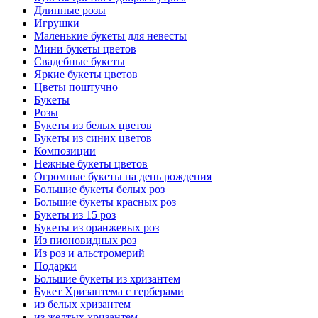
Длинные розы
Игрушки
Маленькие букеты для невесты
Мини букеты цветов
Свадебные букеты
Яркие букеты цветов
Цветы поштучно
Букеты
Розы
Букеты из белых цветов
Букеты из синих цветов
Композиции
Нежные букеты цветов
Огромные букеты на день рождения
Большие букеты белых роз
Большие букеты красных роз
Букеты из 15 роз
Букеты из оранжевых роз
Из пионовидных роз
Из роз и альстромерий
Подарки
Большие букеты из хризантем
Букет Хризантема с герберами
из белых хризантем
из желтых хризантем