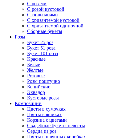
С розами
С розой кустовой
С тюльпанами
С хризантемой кустовой
С хризантемой одиночной
Сборные букеты
Розы
Букет 25 роз
Букет 51 роза
Букет 101 роза
Красные
Белые
Желтые
Розовые
Розы поштучно
Кенийские
Эквадор
Кустовые розы
Композиции
Цветы в сумочках
Цветы в ящиках
Корзина с цветами
Свадебные букеты невесты
Сердца из роз
Цветы в шляпных коробках