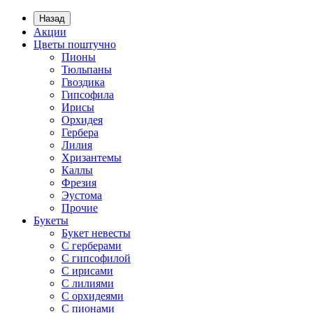
Назад
Акции
Цветы поштучно
Пионы
Тюльпаны
Гвоздика
Гипсофила
Ирисы
Орхидея
Гербера
Лилия
Хризантемы
Каллы
Фрезия
Эустома
Прочие
Букеты
Букет невесты
С герберами
С гипсофилой
С ирисами
С лилиями
С орхидеями
С пионами