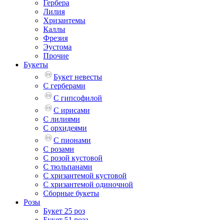
Гербера
Лилия
Хризантемы
Каллы
Фрезия
Эустома
Прочие
Букеты
Букет невесты
С герберами
С гипсофилой
С ирисами
С лилиями
С орхидеями
С пионами
С розами
С розой кустовой
С тюльпанами
С хризантемой кустовой
С хризантемой одиночной
Сборные букеты
Розы
Букет 25 роз
Букет 51 роза