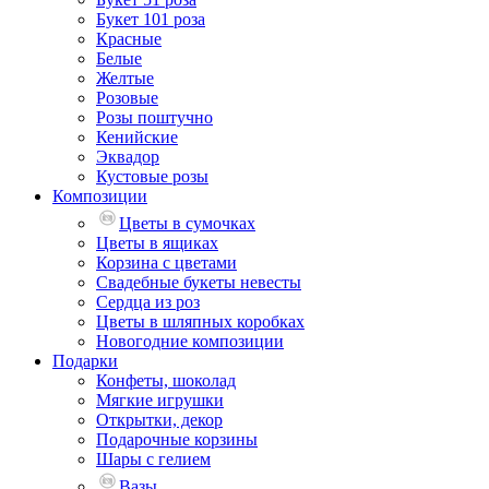
Букет 101 роза
Красные
Белые
Желтые
Розовые
Розы поштучно
Кенийские
Эквадор
Кустовые розы
Композиции
Цветы в сумочках
Цветы в ящиках
Корзина с цветами
Свадебные букеты невесты
Сердца из роз
Цветы в шляпных коробках
Новогодние композиции
Подарки
Конфеты, шоколад
Мягкие игрушки
Открытки, декор
Подарочные корзины
Шары с гелием
Вазы