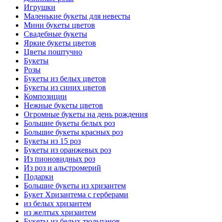
Игрушки
Маленькие букеты для невесты
Мини букеты цветов
Свадебные букеты
Яркие букеты цветов
Цветы поштучно
Букеты
Розы
Букеты из белых цветов
Букеты из синих цветов
Композиции
Нежные букеты цветов
Огромные букеты на день рождения
Большие букеты белых роз
Большие букеты красных роз
Букеты из 15 роз
Букеты из оранжевых роз
Из пионовидных роз
Из роз и альстромерий
Подарки
Большие букеты из хризантем
Букет Хризантема с герберами
из белых хризантем
из желтых хризантем
Букеты из белых тюльпанов