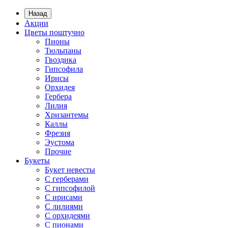
Назад
Акции
Цветы поштучно
Пионы
Тюльпаны
Гвоздика
Гипсофила
Ирисы
Орхидея
Гербера
Лилия
Хризантемы
Каллы
Фрезия
Эустома
Прочие
Букеты
Букет невесты
С герберами
С гипсофилой
С ирисами
С лилиями
С орхидеями
С пионами