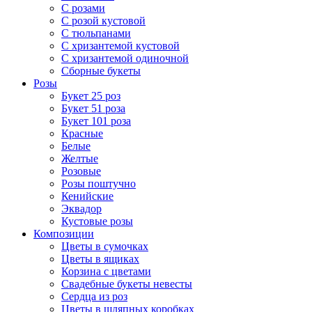
С розами
С розой кустовой
С тюльпанами
С хризантемой кустовой
С хризантемой одиночной
Сборные букеты
Розы
Букет 25 роз
Букет 51 роза
Букет 101 роза
Красные
Белые
Желтые
Розовые
Розы поштучно
Кенийские
Эквадор
Кустовые розы
Композиции
Цветы в сумочках
Цветы в ящиках
Корзина с цветами
Свадебные букеты невесты
Сердца из роз
Цветы в шляпных коробках