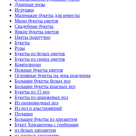
Длинные розы
Игрушки
Маленькие букеты для невесты
Мини букеты цветов
Свадебные букеты
Яркие букеты цветов
Цветы поштучно
Букеты
Розы
Букеты из белых цветов
Букеты из синих цветов
Композиции
Нежные букеты цветов
Огромные букеты на день рождения
Большие букеты белых роз
Большие букеты красных роз
Букеты из 15 роз
Букеты из оранжевых роз
Из пионовидных роз
Из роз и альстромерий
Подарки
Большие букеты из хризантем
Букет Хризантема с герберами
из белых хризантем
из желтых хризантем