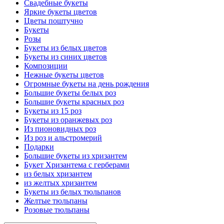
Свадебные букеты
Яркие букеты цветов
Цветы поштучно
Букеты
Розы
Букеты из белых цветов
Букеты из синих цветов
Композиции
Нежные букеты цветов
Огромные букеты на день рождения
Большие букеты белых роз
Большие букеты красных роз
Букеты из 15 роз
Букеты из оранжевых роз
Из пионовидных роз
Из роз и альстромерий
Подарки
Большие букеты из хризантем
Букет Хризантема с герберами
из белых хризантем
из желтых хризантем
Букеты из белых тюльпанов
Желтые тюльпаны
Розовые тюльпаны