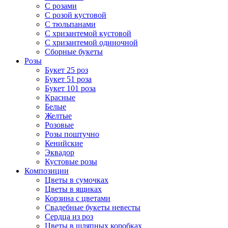
С розами
С розой кустовой
С тюльпанами
С хризантемой кустовой
С хризантемой одиночной
Сборные букеты
Розы
Букет 25 роз
Букет 51 роза
Букет 101 роза
Красные
Белые
Желтые
Розовые
Розы поштучно
Кенийские
Эквадор
Кустовые розы
Композиции
Цветы в сумочках
Цветы в ящиках
Корзина с цветами
Свадебные букеты невесты
Сердца из роз
Цветы в шляпных коробках