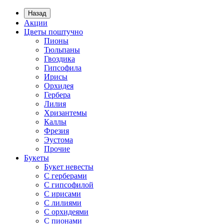
Назад
Акции
Цветы поштучно
Пионы
Тюльпаны
Гвоздика
Гипсофила
Ирисы
Орхидея
Гербера
Лилия
Хризантемы
Каллы
Фрезия
Эустома
Прочие
Букеты
Букет невесты
С герберами
С гипсофилой
С ирисами
С лилиями
С орхидеями
С пионами