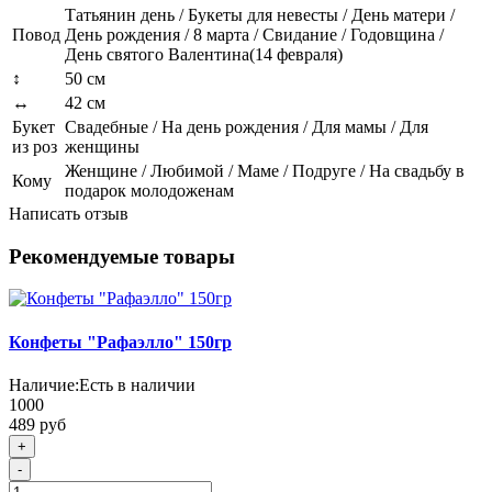
Татьянин день / Букеты для невесты / День матери /
Повод
День рождения / 8 марта / Свидание / Годовщина /
День святого Валентина(14 февраля)
↕
50 см
↔
42 см
Букет
Свадебные / На день рождения / Для мамы / Для
из роз
женщины
Женщине / Любимой / Маме / Подруге / На свадьбу в
Кому
подарок молодоженам
Написать отзыв
Рекомендуемые товары
Конфеты "Рафаэлло" 150гр
Наличие:
Есть в наличии
1000
489 руб
+
-