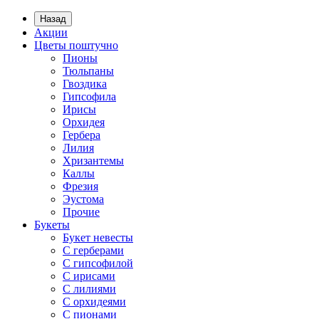
Назад
Акции
Цветы поштучно
Пионы
Тюльпаны
Гвоздика
Гипсофила
Ирисы
Орхидея
Гербера
Лилия
Хризантемы
Каллы
Фрезия
Эустома
Прочие
Букеты
Букет невесты
С герберами
С гипсофилой
С ирисами
С лилиями
С орхидеями
С пионами