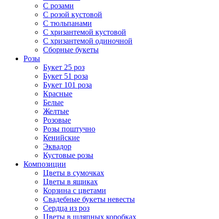
С розами
С розой кустовой
С тюльпанами
С хризантемой кустовой
С хризантемой одиночной
Сборные букеты
Розы
Букет 25 роз
Букет 51 роза
Букет 101 роза
Красные
Белые
Желтые
Розовые
Розы поштучно
Кенийские
Эквадор
Кустовые розы
Композиции
Цветы в сумочках
Цветы в ящиках
Корзина с цветами
Свадебные букеты невесты
Сердца из роз
Цветы в шляпных коробках