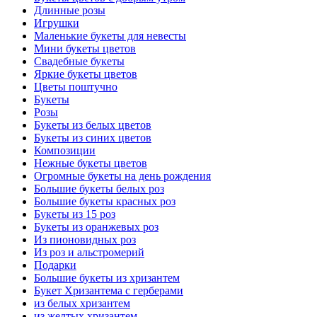
Длинные розы
Игрушки
Маленькие букеты для невесты
Мини букеты цветов
Свадебные букеты
Яркие букеты цветов
Цветы поштучно
Букеты
Розы
Букеты из белых цветов
Букеты из синих цветов
Композиции
Нежные букеты цветов
Огромные букеты на день рождения
Большие букеты белых роз
Большие букеты красных роз
Букеты из 15 роз
Букеты из оранжевых роз
Из пионовидных роз
Из роз и альстромерий
Подарки
Большие букеты из хризантем
Букет Хризантема с герберами
из белых хризантем
из желтых хризантем