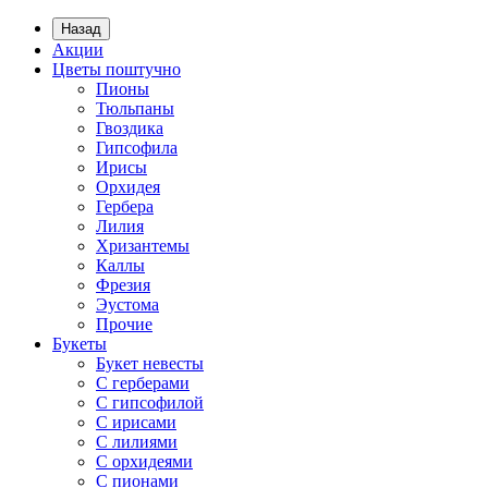
Назад
Акции
Цветы поштучно
Пионы
Тюльпаны
Гвоздика
Гипсофила
Ирисы
Орхидея
Гербера
Лилия
Хризантемы
Каллы
Фрезия
Эустома
Прочие
Букеты
Букет невесты
С герберами
С гипсофилой
С ирисами
С лилиями
С орхидеями
С пионами