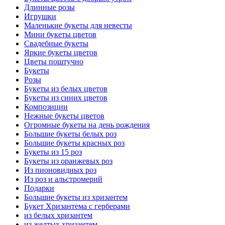
Длинные розы
Игрушки
Маленькие букеты для невесты
Мини букеты цветов
Свадебные букеты
Яркие букеты цветов
Цветы поштучно
Букеты
Розы
Букеты из белых цветов
Букеты из синих цветов
Композиции
Нежные букеты цветов
Огромные букеты на день рождения
Большие букеты белых роз
Большие букеты красных роз
Букеты из 15 роз
Букеты из оранжевых роз
Из пионовидных роз
Из роз и альстромерий
Подарки
Большие букеты из хризантем
Букет Хризантема с герберами
из белых хризантем
из желтых хризантем