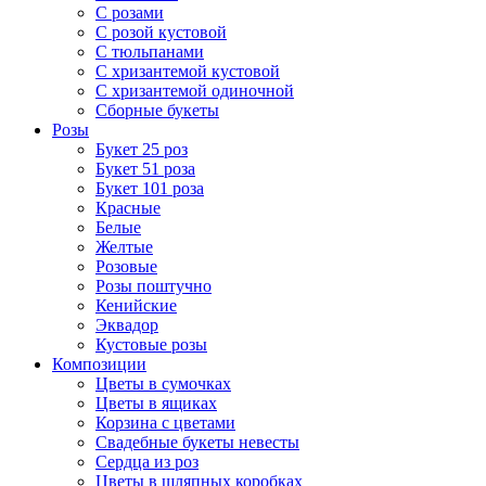
С розами
С розой кустовой
С тюльпанами
С хризантемой кустовой
С хризантемой одиночной
Сборные букеты
Розы
Букет 25 роз
Букет 51 роза
Букет 101 роза
Красные
Белые
Желтые
Розовые
Розы поштучно
Кенийские
Эквадор
Кустовые розы
Композиции
Цветы в сумочках
Цветы в ящиках
Корзина с цветами
Свадебные букеты невесты
Сердца из роз
Цветы в шляпных коробках