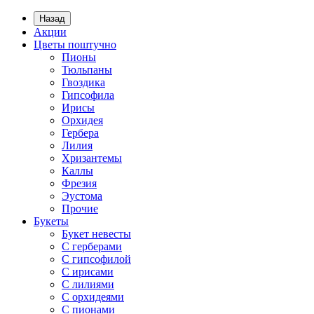
Назад
Акции
Цветы поштучно
Пионы
Тюльпаны
Гвоздика
Гипсофила
Ирисы
Орхидея
Гербера
Лилия
Хризантемы
Каллы
Фрезия
Эустома
Прочие
Букеты
Букет невесты
С герберами
С гипсофилой
С ирисами
С лилиями
С орхидеями
С пионами