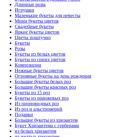
Длинные розы
Игрушки
Маленькие букеты для невесты
Мини букеты цветов
Свадебные букеты
Яркие букеты цветов
Цветы поштучно
Букеты
Розы
Букеты из белых цветов
Букеты из синих цветов
Композиции
Нежные букеты цветов
Огромные букеты на день рождения
Большие букеты белых роз
Большие букеты красных роз
Букеты из 15 роз
Букеты из оранжевых роз
Из пионовидных роз
Из роз и альстромерий
Подарки
Большие букеты из хризантем
Букет Хризантема с герберами
из белых хризантем
из желтых хризантем