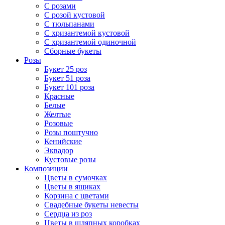
С розами
С розой кустовой
С тюльпанами
С хризантемой кустовой
С хризантемой одиночной
Сборные букеты
Розы
Букет 25 роз
Букет 51 роза
Букет 101 роза
Красные
Белые
Желтые
Розовые
Розы поштучно
Кенийские
Эквадор
Кустовые розы
Композиции
Цветы в сумочках
Цветы в ящиках
Корзина с цветами
Свадебные букеты невесты
Сердца из роз
Цветы в шляпных коробках