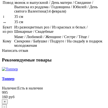
Повод
звонок и выпускной / День матери / Свидание /
Выписка из роддома / Годовщина / Юбилей / День
святого Валентина(14 февраля)
↕
35 см
↔
35 см
Букет
Из разноцветных роз / Из красных и белых /
из роз
Шикарные / Свадебные
Маме / Любимой / Женщине / Сестре / Тёще /
Кому
Свекрови / Бабушке / Подруге / На свадьбу в подарок
молодоженам
Написать отзыв
Рекомендуемые товары
Топпер
Наличие:
Есть в наличии
995
160 руб
+
-