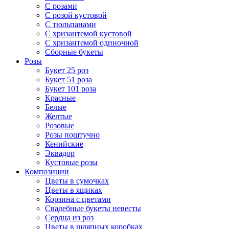
С розами
С розой кустовой
С тюльпанами
С хризантемой кустовой
С хризантемой одиночной
Сборные букеты
Розы
Букет 25 роз
Букет 51 роза
Букет 101 роза
Красные
Белые
Желтые
Розовые
Розы поштучно
Кенийские
Эквадор
Кустовые розы
Композиции
Цветы в сумочках
Цветы в ящиках
Корзина с цветами
Свадебные букеты невесты
Сердца из роз
Цветы в шляпных коробках