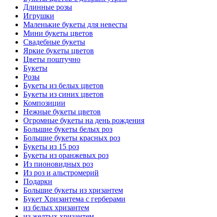
Длинные розы
Игрушки
Маленькие букеты для невесты
Мини букеты цветов
Свадебные букеты
Яркие букеты цветов
Цветы поштучно
Букеты
Розы
Букеты из белых цветов
Букеты из синих цветов
Композиции
Нежные букеты цветов
Огромные букеты на день рождения
Большие букеты белых роз
Большие букеты красных роз
Букеты из 15 роз
Букеты из оранжевых роз
Из пионовидных роз
Из роз и альстромерий
Подарки
Большие букеты из хризантем
Букет Хризантема с герберами
из белых хризантем
из желтых хризантем