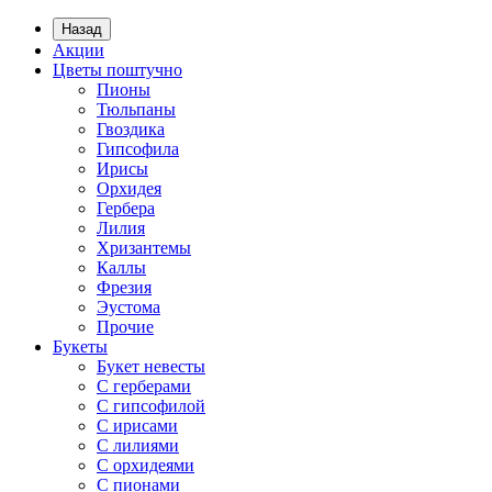
Назад
Акции
Цветы поштучно
Пионы
Тюльпаны
Гвоздика
Гипсофила
Ирисы
Орхидея
Гербера
Лилия
Хризантемы
Каллы
Фрезия
Эустома
Прочие
Букеты
Букет невесты
С герберами
С гипсофилой
С ирисами
С лилиями
С орхидеями
С пионами