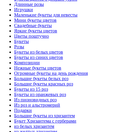
Длинные розы
Игрушки
Маленькие букеты для невесты
Мини букеты цветов
Свадебные букеты
Яркие букеты цветов
Цветы поштучно
Букеты
Розы
Букеты из белых цветов
Букеты из синих цветов
Композиции
Нежные букеты цветов
Огромные букеты на день рождения
Большие букеты белых роз
Большие букеты красных роз
Букеты из 15 роз
Букеты из оранжевых роз
Из пионовидных роз
Из роз и альстромерий
Подарки
Большие букеты из хризантем
Букет Хризантема с герберами
из белых хризантем
из желтых хризантем