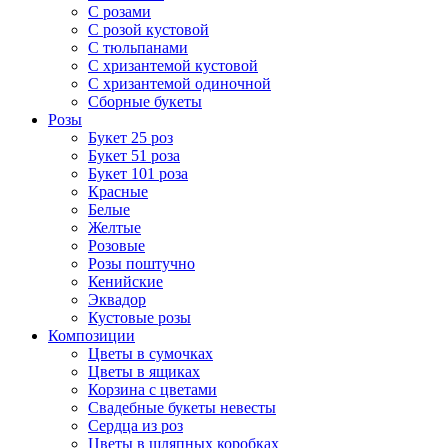
С розами
С розой кустовой
С тюльпанами
С хризантемой кустовой
С хризантемой одиночной
Сборные букеты
Розы
Букет 25 роз
Букет 51 роза
Букет 101 роза
Красные
Белые
Желтые
Розовые
Розы поштучно
Кенийские
Эквадор
Кустовые розы
Композиции
Цветы в сумочках
Цветы в ящиках
Корзина с цветами
Свадебные букеты невесты
Сердца из роз
Цветы в шляпных коробках