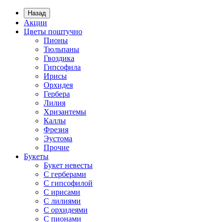
Назад
Акции
Цветы поштучно
Пионы
Тюльпаны
Гвоздика
Гипсофила
Ирисы
Орхидея
Гербера
Лилия
Хризантемы
Каллы
Фрезия
Эустома
Прочие
Букеты
Букет невесты
С герберами
С гипсофилой
С ирисами
С лилиями
С орхидеями
С пионами