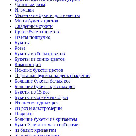
Длинные розы
Игрушки
Маленькие букеты для невесты
Мини букеты цветов
Свадебные букеты
Яркие букеты цветов
Цветы поштучно
Букеты
Розы
Букеты из белых цветов
Букеты из синих цветов
Композиции
Нежные букеты цветов
Огромные букеты на день рождения
Большие букеты белых роз
Большие букеты красных роз
Букеты из 15 роз
Букеты из оранжевых роз
Из пионовидных роз
Из роз и альстромерий
Подарки
Большие букеты из хризантем
Букет Хризантема с герберами
из белых хризантем
из желтых хризантем