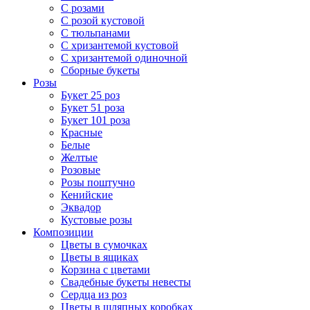
С розами
С розой кустовой
С тюльпанами
С хризантемой кустовой
С хризантемой одиночной
Сборные букеты
Розы
Букет 25 роз
Букет 51 роза
Букет 101 роза
Красные
Белые
Желтые
Розовые
Розы поштучно
Кенийские
Эквадор
Кустовые розы
Композиции
Цветы в сумочках
Цветы в ящиках
Корзина с цветами
Свадебные букеты невесты
Сердца из роз
Цветы в шляпных коробках