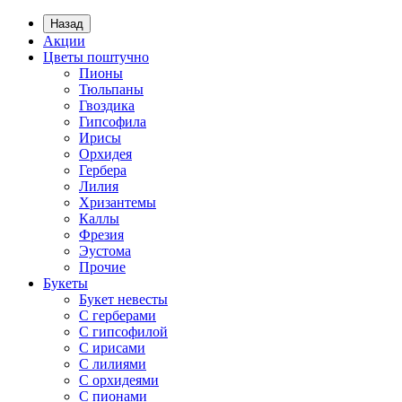
Назад
Акции
Цветы поштучно
Пионы
Тюльпаны
Гвоздика
Гипсофила
Ирисы
Орхидея
Гербера
Лилия
Хризантемы
Каллы
Фрезия
Эустома
Прочие
Букеты
Букет невесты
С герберами
С гипсофилой
С ирисами
С лилиями
С орхидеями
С пионами