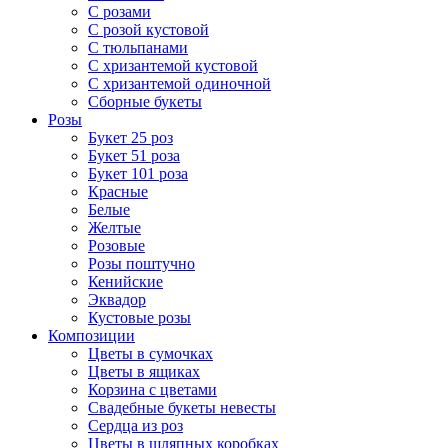
С розами
С розой кустовой
С тюльпанами
С хризантемой кустовой
С хризантемой одиночной
Сборные букеты
Розы
Букет 25 роз
Букет 51 роза
Букет 101 роза
Красные
Белые
Желтые
Розовые
Розы поштучно
Кенийские
Эквадор
Кустовые розы
Композиции
Цветы в сумочках
Цветы в ящиках
Корзина с цветами
Свадебные букеты невесты
Сердца из роз
Цветы в шляпных коробках