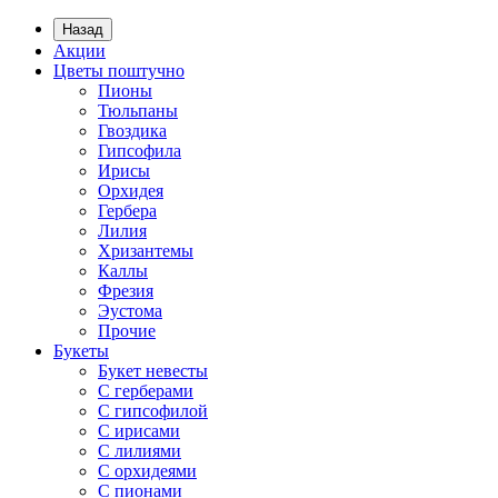
Назад
Акции
Цветы поштучно
Пионы
Тюльпаны
Гвоздика
Гипсофила
Ирисы
Орхидея
Гербера
Лилия
Хризантемы
Каллы
Фрезия
Эустома
Прочие
Букеты
Букет невесты
С герберами
С гипсофилой
С ирисами
С лилиями
С орхидеями
С пионами