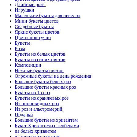
Длинные розы
Игрушки
Маленькие букеты для невесты
Мини букеты цветов
Свадебные букеты
Яркие букеты цветов
Цветы поштучно
Букеты
Розы
Букеты из белых цветов
Букеты из синих цветов
Композиции
Нежные букеты цветов
Огромные букеты на день рождения
Большие букеты белых роз
Большие букеты красных роз
Букеты из 15 роз
Букеты из оранжевых роз
Из пионовидных роз
Из роз и альстромерий
Подарки
Большие букеты из хризантем
Букет Хризантема с герберами
из белых хризантем
из желтых хризантем