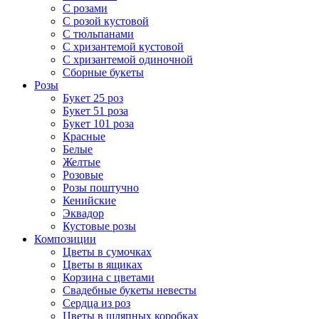
С розами
С розой кустовой
С тюльпанами
С хризантемой кустовой
С хризантемой одиночной
Сборные букеты
Розы
Букет 25 роз
Букет 51 роза
Букет 101 роза
Красные
Белые
Желтые
Розовые
Розы поштучно
Кенийские
Эквадор
Кустовые розы
Композиции
Цветы в сумочках
Цветы в ящиках
Корзина с цветами
Свадебные букеты невесты
Сердца из роз
Цветы в шляпных коробках