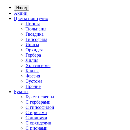
Назад
Акции
Цветы поштучно
Пионы
Тюльпаны
Гвоздика
Гипсофила
Ирисы
Орхидея
Гербера
Лилия
Хризантемы
Каллы
Фрезия
Эустома
Прочие
Букеты
Букет невесты
С герберами
С гипсофилой
С ирисами
С лилиями
С орхидеями
С пионами