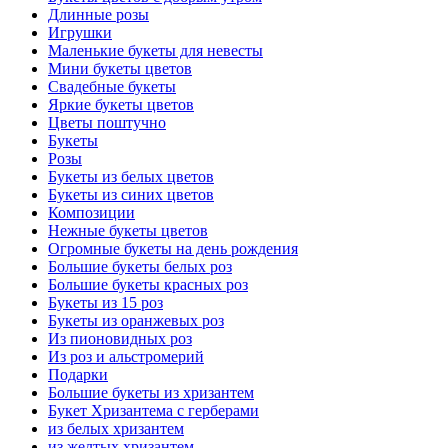
Длинные розы
Игрушки
Маленькие букеты для невесты
Мини букеты цветов
Свадебные букеты
Яркие букеты цветов
Цветы поштучно
Букеты
Розы
Букеты из белых цветов
Букеты из синих цветов
Композиции
Нежные букеты цветов
Огромные букеты на день рождения
Большие букеты белых роз
Большие букеты красных роз
Букеты из 15 роз
Букеты из оранжевых роз
Из пионовидных роз
Из роз и альстромерий
Подарки
Большие букеты из хризантем
Букет Хризантема с герберами
из белых хризантем
из желтых хризантем