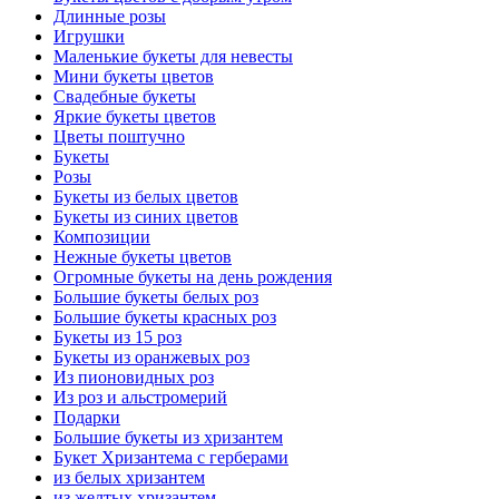
Длинные розы
Игрушки
Маленькие букеты для невесты
Мини букеты цветов
Свадебные букеты
Яркие букеты цветов
Цветы поштучно
Букеты
Розы
Букеты из белых цветов
Букеты из синих цветов
Композиции
Нежные букеты цветов
Огромные букеты на день рождения
Большие букеты белых роз
Большие букеты красных роз
Букеты из 15 роз
Букеты из оранжевых роз
Из пионовидных роз
Из роз и альстромерий
Подарки
Большие букеты из хризантем
Букет Хризантема с герберами
из белых хризантем
из желтых хризантем