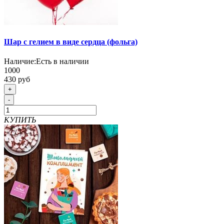
Шар с гелием в виде сердца (фольга)
Наличие:
Есть в наличии
1000
430 руб
+
-
КУПИТЬ