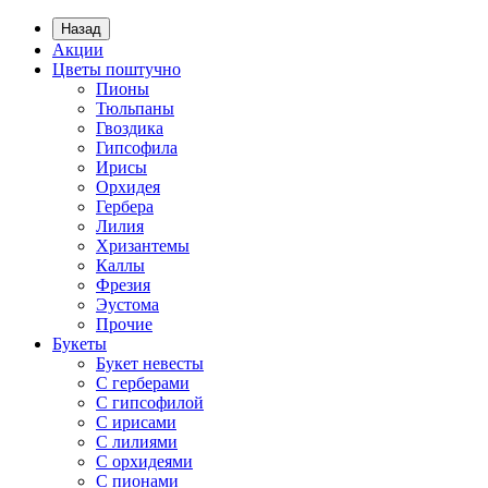
Назад
Акции
Цветы поштучно
Пионы
Тюльпаны
Гвоздика
Гипсофила
Ирисы
Орхидея
Гербера
Лилия
Хризантемы
Каллы
Фрезия
Эустома
Прочие
Букеты
Букет невесты
С герберами
С гипсофилой
С ирисами
С лилиями
С орхидеями
С пионами