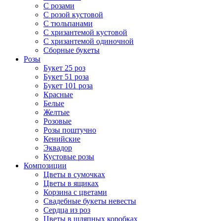
С розами
С розой кустовой
С тюльпанами
С хризантемой кустовой
С хризантемой одиночной
Сборные букеты
Розы
Букет 25 роз
Букет 51 роза
Букет 101 роза
Красные
Белые
Желтые
Розовые
Розы поштучно
Кенийские
Эквадор
Кустовые розы
Композиции
Цветы в сумочках
Цветы в ящиках
Корзина с цветами
Свадебные букеты невесты
Сердца из роз
Цветы в шляпных коробках