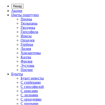
Назад
Акции
Цветы поштучно
Пионы
Тюльпаны
Гвоздика
Гипсофила
Ирисы
Орхидея
Гербера
Лилия
Хризантемы
Каллы
Фрезия
Эустома
Прочие
Букеты
Букет невесты
С герберами
С гипсофилой
С ирисами
С лилиями
С орхидеями
С пионами