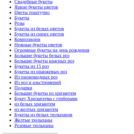
Свадебные букеты
Яркие букеты цветов
Цветы поштучно
Букеты
Розы
Букеты из белых цветов
Букеты из синих цветов
Композиции
Нежные букеты цветов
Огромные букеты на день рождения
Большие букеты белых роз
Большие букеты красных роз
Букеты из 15 роз
Букеты из оранжевых роз
Из пионовидных роз
Из роз и альстромерий
Подарки
Большие букеты из хризантем
Букет Хризантема с герберами
из белых хризантем
из желтых хризантем
Букеты из белых тюльпанов
Желтые тюльпаны
Розовые тюльпаны