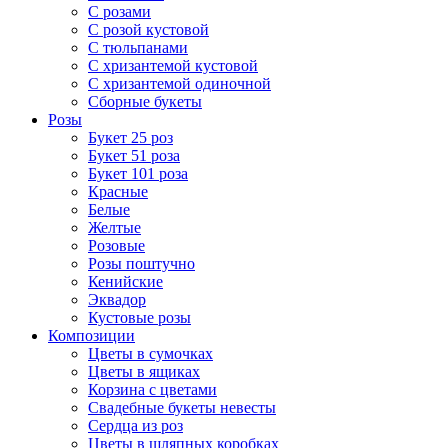
С розами
С розой кустовой
С тюльпанами
С хризантемой кустовой
С хризантемой одиночной
Сборные букеты
Розы
Букет 25 роз
Букет 51 роза
Букет 101 роза
Красные
Белые
Желтые
Розовые
Розы поштучно
Кенийские
Эквадор
Кустовые розы
Композиции
Цветы в сумочках
Цветы в ящиках
Корзина с цветами
Свадебные букеты невесты
Сердца из роз
Цветы в шляпных коробках