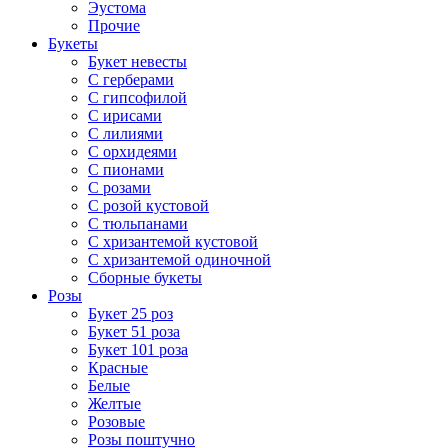
Эустома
Прочие
Букеты
Букет невесты
С герберами
С гипсофилой
С ирисами
С лилиями
С орхидеями
С пионами
С розами
С розой кустовой
С тюльпанами
С хризантемой кустовой
С хризантемой одиночной
Сборные букеты
Розы
Букет 25 роз
Букет 51 роза
Букет 101 роза
Красные
Белые
Желтые
Розовые
Розы поштучно