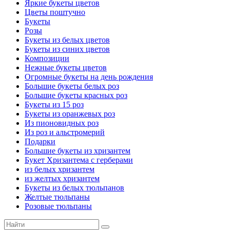
Яркие букеты цветов
Цветы поштучно
Букеты
Розы
Букеты из белых цветов
Букеты из синих цветов
Композиции
Нежные букеты цветов
Огромные букеты на день рождения
Большие букеты белых роз
Большие букеты красных роз
Букеты из 15 роз
Букеты из оранжевых роз
Из пионовидных роз
Из роз и альстромерий
Подарки
Большие букеты из хризантем
Букет Хризантема с герберами
из белых хризантем
из желтых хризантем
Букеты из белых тюльпанов
Желтые тюльпаны
Розовые тюльпаны