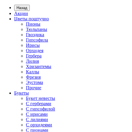
Назад
Акции
Цветы поштучно
Пионы
Тюльпаны
Гвоздика
Гипсофила
Ирисы
Орхидея
Гербера
Лилия
Хризантемы
Каллы
Фрезия
Эустома
Прочие
Букеты
Букет невесты
С герберами
С гипсофилой
С ирисами
С лилиями
С орхидеями
С пионами