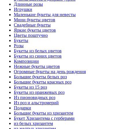
Длинные розы
Игрушки
Маленькие букеты для невесты
Мини букеты цветов
Свадебные букеты
Яркие букеты цветов
Цветы поштучно
Букеты
Розы
Букеты из белых цветов
Букеты из синих цветов
Композиции
Нежные букеты цветов
Огромные букеты на день рождения
Большие букеты белых роз
Большие букеты красных роз
Букеты из 15 роз
Букеты из оранжевых роз
Из пионовидных роз
Из роз и альстромерий
Подарки
Большие букеты из хризантем
Букет Хризантема с герберами
из белых хризантем
из желтых хризантем