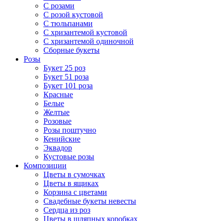
С розами
С розой кустовой
С тюльпанами
С хризантемой кустовой
С хризантемой одиночной
Сборные букеты
Розы
Букет 25 роз
Букет 51 роза
Букет 101 роза
Красные
Белые
Желтые
Розовые
Розы поштучно
Кенийские
Эквадор
Кустовые розы
Композиции
Цветы в сумочках
Цветы в ящиках
Корзина с цветами
Свадебные букеты невесты
Сердца из роз
Цветы в шляпных коробках