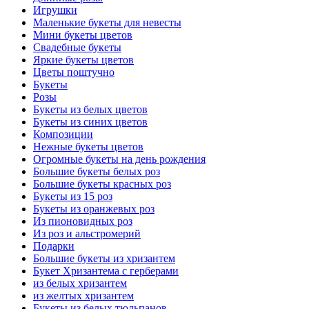
Игрушки
Маленькие букеты для невесты
Мини букеты цветов
Свадебные букеты
Яркие букеты цветов
Цветы поштучно
Букеты
Розы
Букеты из белых цветов
Букеты из синих цветов
Композиции
Нежные букеты цветов
Огромные букеты на день рождения
Большие букеты белых роз
Большие букеты красных роз
Букеты из 15 роз
Букеты из оранжевых роз
Из пионовидных роз
Из роз и альстромерий
Подарки
Большие букеты из хризантем
Букет Хризантема с герберами
из белых хризантем
из желтых хризантем
Букеты из белых тюльпанов