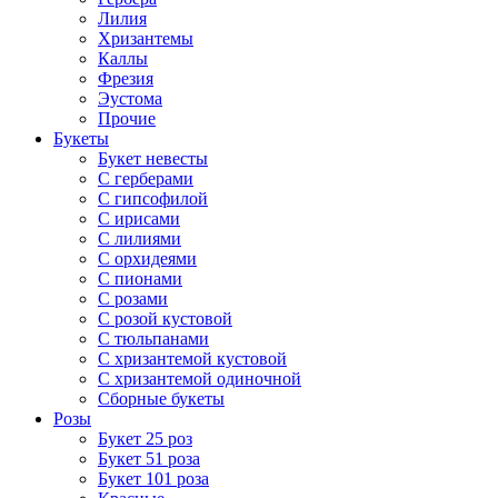
Лилия
Хризантемы
Каллы
Фрезия
Эустома
Прочие
Букеты
Букет невесты
С герберами
С гипсофилой
С ирисами
С лилиями
С орхидеями
С пионами
С розами
С розой кустовой
С тюльпанами
С хризантемой кустовой
С хризантемой одиночной
Сборные букеты
Розы
Букет 25 роз
Букет 51 роза
Букет 101 роза