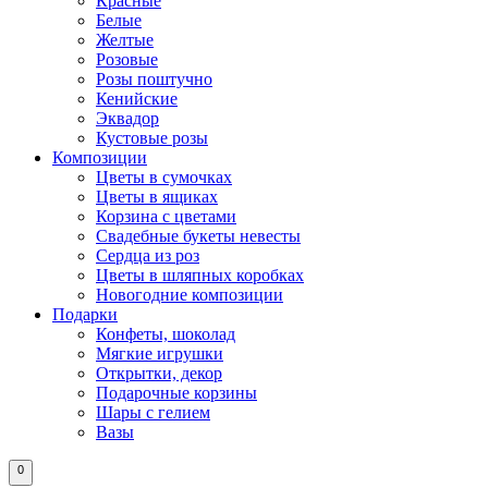
Красные
Белые
Желтые
Розовые
Розы поштучно
Кенийские
Эквадор
Кустовые розы
Композиции
Цветы в сумочках
Цветы в ящиках
Корзина с цветами
Свадебные букеты невесты
Сердца из роз
Цветы в шляпных коробках
Новогодние композиции
Подарки
Конфеты, шоколад
Мягкие игрушки
Открытки, декор
Подарочные корзины
Шары с гелием
Вазы
0