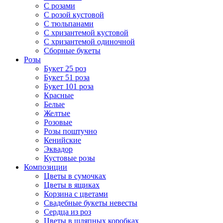
С розами
С розой кустовой
С тюльпанами
С хризантемой кустовой
С хризантемой одиночной
Сборные букеты
Розы
Букет 25 роз
Букет 51 роза
Букет 101 роза
Красные
Белые
Желтые
Розовые
Розы поштучно
Кенийские
Эквадор
Кустовые розы
Композиции
Цветы в сумочках
Цветы в ящиках
Корзина с цветами
Свадебные букеты невесты
Сердца из роз
Цветы в шляпных коробках