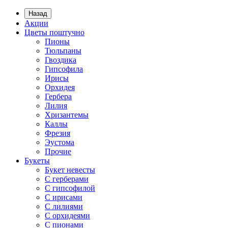
Назад
Акции
Цветы поштучно
Пионы
Тюльпаны
Гвоздика
Гипсофила
Ирисы
Орхидея
Гербера
Лилия
Хризантемы
Каллы
Фрезия
Эустома
Прочие
Букеты
Букет невесты
С герберами
С гипсофилой
С ирисами
С лилиями
С орхидеями
С пионами