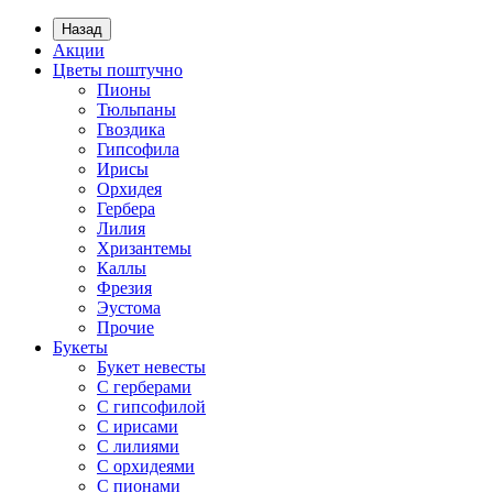
Назад
Акции
Цветы поштучно
Пионы
Тюльпаны
Гвоздика
Гипсофила
Ирисы
Орхидея
Гербера
Лилия
Хризантемы
Каллы
Фрезия
Эустома
Прочие
Букеты
Букет невесты
С герберами
С гипсофилой
С ирисами
С лилиями
С орхидеями
С пионами