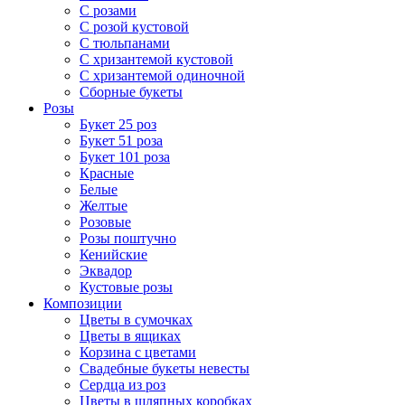
С розами
С розой кустовой
С тюльпанами
С хризантемой кустовой
С хризантемой одиночной
Сборные букеты
Розы
Букет 25 роз
Букет 51 роза
Букет 101 роза
Красные
Белые
Желтые
Розовые
Розы поштучно
Кенийские
Эквадор
Кустовые розы
Композиции
Цветы в сумочках
Цветы в ящиках
Корзина с цветами
Свадебные букеты невесты
Сердца из роз
Цветы в шляпных коробках