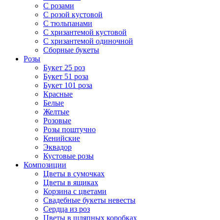
С розами
С розой кустовой
С тюльпанами
С хризантемой кустовой
С хризантемой одиночной
Сборные букеты
Розы
Букет 25 роз
Букет 51 роза
Букет 101 роза
Красные
Белые
Желтые
Розовые
Розы поштучно
Кенийские
Эквадор
Кустовые розы
Композиции
Цветы в сумочках
Цветы в ящиках
Корзина с цветами
Свадебные букеты невесты
Сердца из роз
Цветы в шляпных коробках