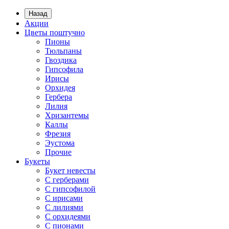
Назад
Акции
Цветы поштучно
Пионы
Тюльпаны
Гвоздика
Гипсофила
Ирисы
Орхидея
Гербера
Лилия
Хризантемы
Каллы
Фрезия
Эустома
Прочие
Букеты
Букет невесты
С герберами
С гипсофилой
С ирисами
С лилиями
С орхидеями
С пионами