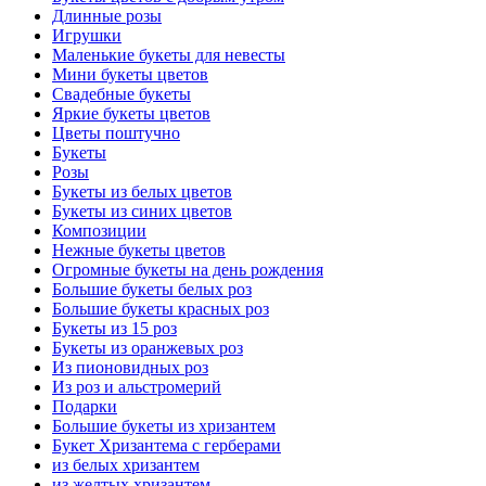
Длинные розы
Игрушки
Маленькие букеты для невесты
Мини букеты цветов
Свадебные букеты
Яркие букеты цветов
Цветы поштучно
Букеты
Розы
Букеты из белых цветов
Букеты из синих цветов
Композиции
Нежные букеты цветов
Огромные букеты на день рождения
Большие букеты белых роз
Большие букеты красных роз
Букеты из 15 роз
Букеты из оранжевых роз
Из пионовидных роз
Из роз и альстромерий
Подарки
Большие букеты из хризантем
Букет Хризантема с герберами
из белых хризантем
из желтых хризантем