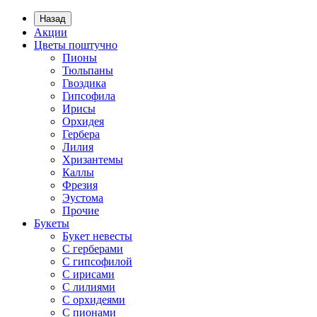
Назад
Акции
Цветы поштучно
Пионы
Тюльпаны
Гвоздика
Гипсофила
Ирисы
Орхидея
Гербера
Лилия
Хризантемы
Каллы
Фрезия
Эустома
Прочие
Букеты
Букет невесты
С герберами
С гипсофилой
С ирисами
С лилиями
С орхидеями
С пионами