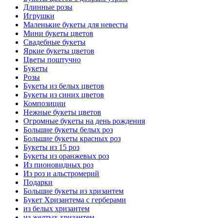
Длинные розы
Игрушки
Маленькие букеты для невесты
Мини букеты цветов
Свадебные букеты
Яркие букеты цветов
Цветы поштучно
Букеты
Розы
Букеты из белых цветов
Букеты из синих цветов
Композиции
Нежные букеты цветов
Огромные букеты на день рождения
Большие букеты белых роз
Большие букеты красных роз
Букеты из 15 роз
Букеты из оранжевых роз
Из пионовидных роз
Из роз и альстромерий
Подарки
Большие букеты из хризантем
Букет Хризантема с герберами
из белых хризантем
из желтых хризантем