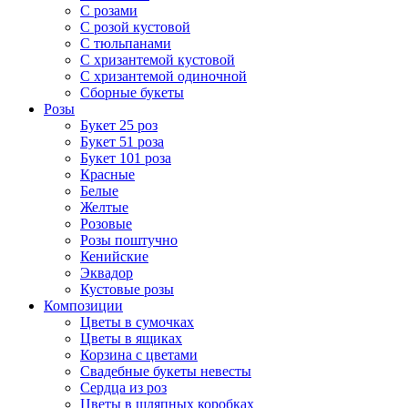
С розами
С розой кустовой
С тюльпанами
С хризантемой кустовой
С хризантемой одиночной
Сборные букеты
Розы
Букет 25 роз
Букет 51 роза
Букет 101 роза
Красные
Белые
Желтые
Розовые
Розы поштучно
Кенийские
Эквадор
Кустовые розы
Композиции
Цветы в сумочках
Цветы в ящиках
Корзина с цветами
Свадебные букеты невесты
Сердца из роз
Цветы в шляпных коробках