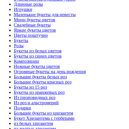
Длинные розы
Игрушки
Маленькие букеты для невесты
Мини букеты цветов
Свадебные букеты
Яркие букеты цветов
Цветы поштучно
Букеты
Розы
Букеты из белых цветов
Букеты из синих цветов
Композиции
Нежные букеты цветов
Огромные букеты на день рождения
Большие букеты белых роз
Большие букеты красных роз
Букеты из 15 роз
Букеты из оранжевых роз
Из пионовидных роз
Из роз и альстромерий
Подарки
Большие букеты из хризантем
Букет Хризантема с герберами
из белых хризантем
из желтых хризантем