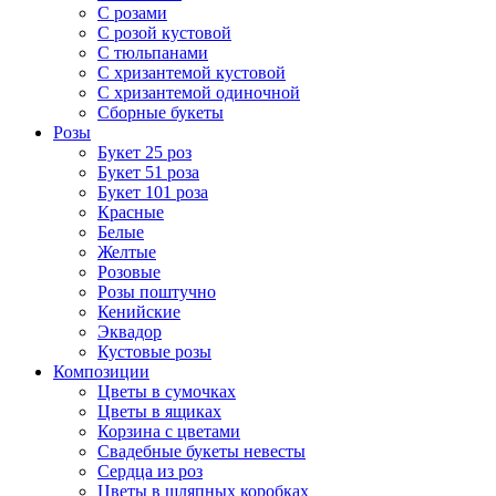
С розами
С розой кустовой
С тюльпанами
С хризантемой кустовой
С хризантемой одиночной
Сборные букеты
Розы
Букет 25 роз
Букет 51 роза
Букет 101 роза
Красные
Белые
Желтые
Розовые
Розы поштучно
Кенийские
Эквадор
Кустовые розы
Композиции
Цветы в сумочках
Цветы в ящиках
Корзина с цветами
Свадебные букеты невесты
Сердца из роз
Цветы в шляпных коробках