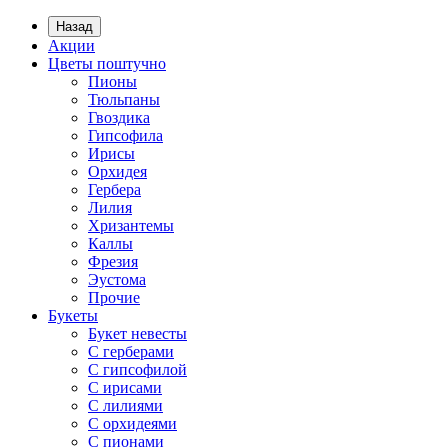
Назад
Акции
Цветы поштучно
Пионы
Тюльпаны
Гвоздика
Гипсофила
Ирисы
Орхидея
Гербера
Лилия
Хризантемы
Каллы
Фрезия
Эустома
Прочие
Букеты
Букет невесты
С герберами
С гипсофилой
С ирисами
С лилиями
С орхидеями
С пионами