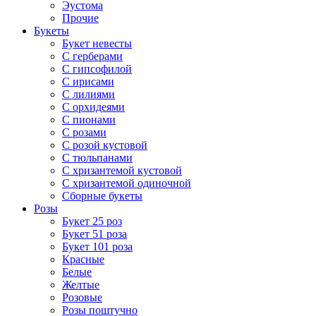
Эустома
Прочие
Букеты
Букет невесты
С герберами
С гипсофилой
С ирисами
С лилиями
С орхидеями
С пионами
С розами
С розой кустовой
С тюльпанами
С хризантемой кустовой
С хризантемой одиночной
Сборные букеты
Розы
Букет 25 роз
Букет 51 роза
Букет 101 роза
Красные
Белые
Желтые
Розовые
Розы поштучно