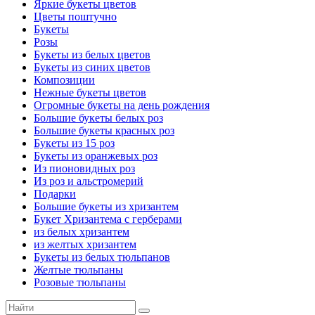
Яркие букеты цветов
Цветы поштучно
Букеты
Розы
Букеты из белых цветов
Букеты из синих цветов
Композиции
Нежные букеты цветов
Огромные букеты на день рождения
Большие букеты белых роз
Большие букеты красных роз
Букеты из 15 роз
Букеты из оранжевых роз
Из пионовидных роз
Из роз и альстромерий
Подарки
Большие букеты из хризантем
Букет Хризантема с герберами
из белых хризантем
из желтых хризантем
Букеты из белых тюльпанов
Желтые тюльпаны
Розовые тюльпаны