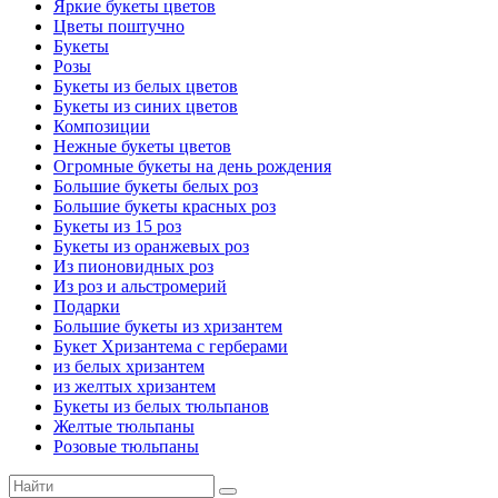
Яркие букеты цветов
Цветы поштучно
Букеты
Розы
Букеты из белых цветов
Букеты из синих цветов
Композиции
Нежные букеты цветов
Огромные букеты на день рождения
Большие букеты белых роз
Большие букеты красных роз
Букеты из 15 роз
Букеты из оранжевых роз
Из пионовидных роз
Из роз и альстромерий
Подарки
Большие букеты из хризантем
Букет Хризантема с герберами
из белых хризантем
из желтых хризантем
Букеты из белых тюльпанов
Желтые тюльпаны
Розовые тюльпаны