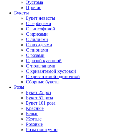
Эустома
Прочие
Букеты
Букет невесты
С герберами
С гипсофилой
С ирисами
С лилиями
С орхидеями
С пионами
С розами
С розой кустовой
С тюльпанами
С хризантемой кустовой
С хризантемой одиночной
Сборные букеты
Розы
Букет 25 роз
Букет 51 роза
Букет 101 роза
Красные
Белые
Желтые
Розовые
Розы поштучно