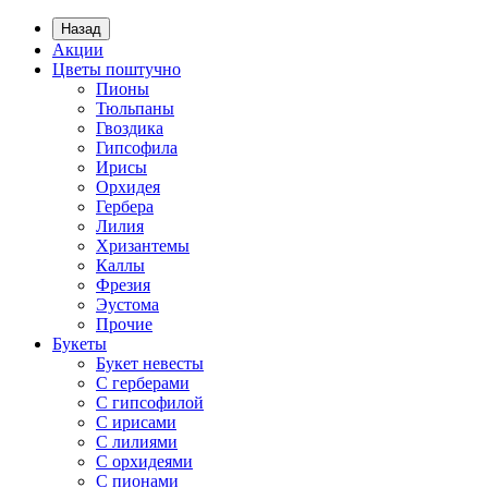
Назад
Акции
Цветы поштучно
Пионы
Тюльпаны
Гвоздика
Гипсофила
Ирисы
Орхидея
Гербера
Лилия
Хризантемы
Каллы
Фрезия
Эустома
Прочие
Букеты
Букет невесты
С герберами
С гипсофилой
С ирисами
С лилиями
С орхидеями
С пионами