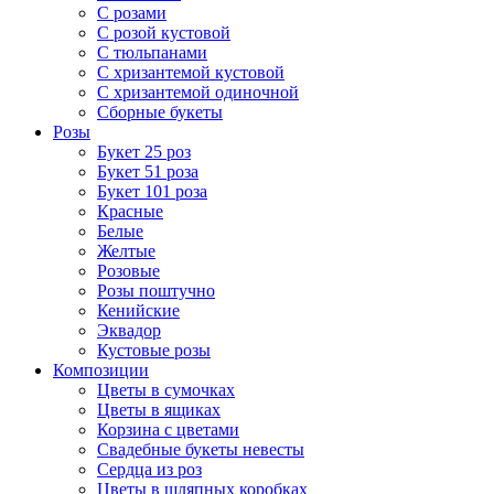
С розами
С розой кустовой
С тюльпанами
С хризантемой кустовой
С хризантемой одиночной
Сборные букеты
Розы
Букет 25 роз
Букет 51 роза
Букет 101 роза
Красные
Белые
Желтые
Розовые
Розы поштучно
Кенийские
Эквадор
Кустовые розы
Композиции
Цветы в сумочках
Цветы в ящиках
Корзина с цветами
Свадебные букеты невесты
Сердца из роз
Цветы в шляпных коробках