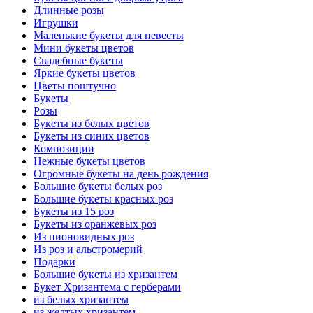
Длинные розы
Игрушки
Маленькие букеты для невесты
Мини букеты цветов
Свадебные букеты
Яркие букеты цветов
Цветы поштучно
Букеты
Розы
Букеты из белых цветов
Букеты из синих цветов
Композиции
Нежные букеты цветов
Огромные букеты на день рождения
Большие букеты белых роз
Большие букеты красных роз
Букеты из 15 роз
Букеты из оранжевых роз
Из пионовидных роз
Из роз и альстромерий
Подарки
Большие букеты из хризантем
Букет Хризантема с герберами
из белых хризантем
из желтых хризантем