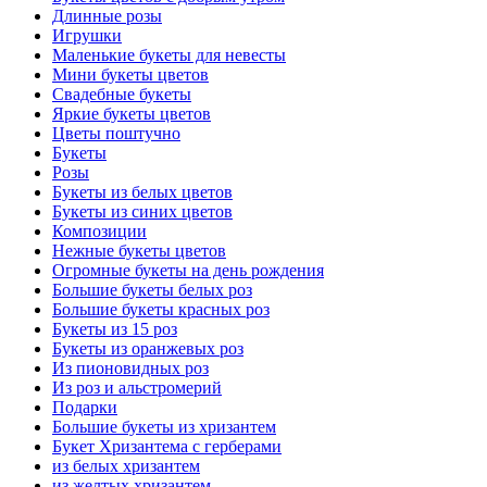
Длинные розы
Игрушки
Маленькие букеты для невесты
Мини букеты цветов
Свадебные букеты
Яркие букеты цветов
Цветы поштучно
Букеты
Розы
Букеты из белых цветов
Букеты из синих цветов
Композиции
Нежные букеты цветов
Огромные букеты на день рождения
Большие букеты белых роз
Большие букеты красных роз
Букеты из 15 роз
Букеты из оранжевых роз
Из пионовидных роз
Из роз и альстромерий
Подарки
Большие букеты из хризантем
Букет Хризантема с герберами
из белых хризантем
из желтых хризантем