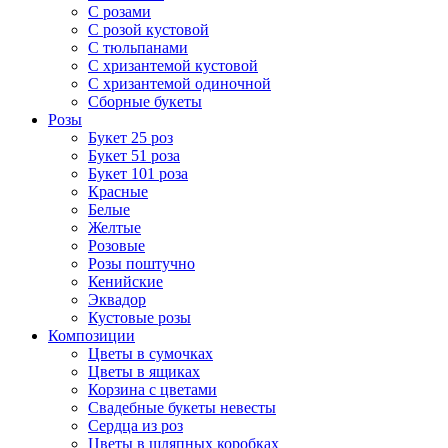
С розами
С розой кустовой
С тюльпанами
С хризантемой кустовой
С хризантемой одиночной
Сборные букеты
Розы
Букет 25 роз
Букет 51 роза
Букет 101 роза
Красные
Белые
Желтые
Розовые
Розы поштучно
Кенийские
Эквадор
Кустовые розы
Композиции
Цветы в сумочках
Цветы в ящиках
Корзина с цветами
Свадебные букеты невесты
Сердца из роз
Цветы в шляпных коробках