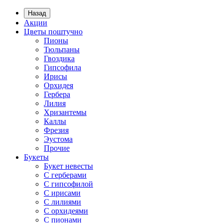
Назад
Акции
Цветы поштучно
Пионы
Тюльпаны
Гвоздика
Гипсофила
Ирисы
Орхидея
Гербера
Лилия
Хризантемы
Каллы
Фрезия
Эустома
Прочие
Букеты
Букет невесты
С герберами
С гипсофилой
С ирисами
С лилиями
С орхидеями
С пионами