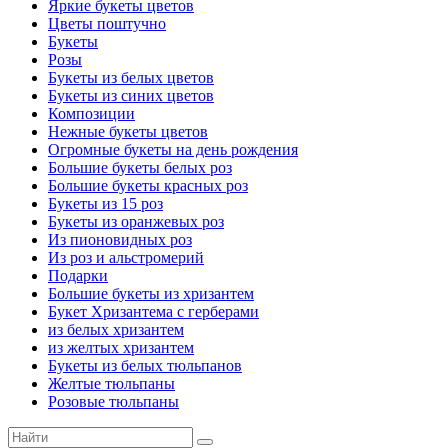
Яркие букеты цветов
Цветы поштучно
Букеты
Розы
Букеты из белых цветов
Букеты из синих цветов
Композиции
Нежные букеты цветов
Огромные букеты на день рождения
Большие букеты белых роз
Большие букеты красных роз
Букеты из 15 роз
Букеты из оранжевых роз
Из пионовидных роз
Из роз и альстромерий
Подарки
Большие букеты из хризантем
Букет Хризантема с герберами
из белых хризантем
из желтых хризантем
Букеты из белых тюльпанов
Желтые тюльпаны
Розовые тюльпаны