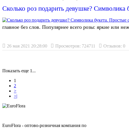
Сколько роз подарить девушке? Символика б
главное без слов. Популярнее всего розы: яркие или не
26 мая 2021 20:28:00
Просмотров: 724711
Отзывов: 0
Показать еще 1...
1
2
>
>|
EuroFlora - оптово-розничная компания по