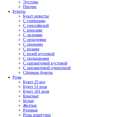
Эустома
Прочие
Букеты
Букет невесты
С герберами
С гипсофилой
С ирисами
С лилиями
С орхидеями
С пионами
С розами
С розой кустовой
С тюльпанами
С хризантемой кустовой
С хризантемой одиночной
Сборные букеты
Розы
Букет 25 роз
Букет 51 роза
Букет 101 роза
Красные
Белые
Желтые
Розовые
Розы поштучно