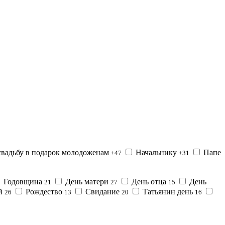
вадьбу в подарок молодоженам
Начальнику
Папе
+47
+31
Годовщина
День матери
День отца
День
21
27
15
ой
Рождество
Свидание
Татьянин день
26
13
20
16