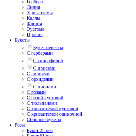
Гербера
Лилия
Хризантемы
Каллы
Фрезия
Эустома
Прочие
Букеты
Букет невесты
С герберами
С гипсофилой
С ирисами
С лилиями
С орхидеями
С пионами
С розами
С розой кустовой
С тюльпанами
С хризантемой кустовой
С хризантемой одиночной
Сборные букеты
Розы
Букет 25 роз
Букет 51 роза