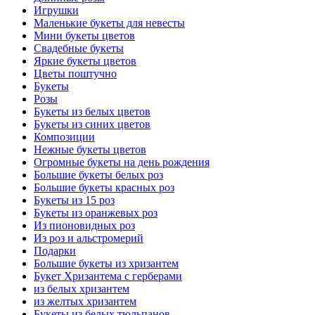
Игрушки
Маленькие букеты для невесты
Мини букеты цветов
Свадебные букеты
Яркие букеты цветов
Цветы поштучно
Букеты
Розы
Букеты из белых цветов
Букеты из синих цветов
Композиции
Нежные букеты цветов
Огромные букеты на день рождения
Большие букеты белых роз
Большие букеты красных роз
Букеты из 15 роз
Букеты из оранжевых роз
Из пионовидных роз
Из роз и альстромерий
Подарки
Большие букеты из хризантем
Букет Хризантема с герберами
из белых хризантем
из желтых хризантем
Букеты из белых тюльпанов