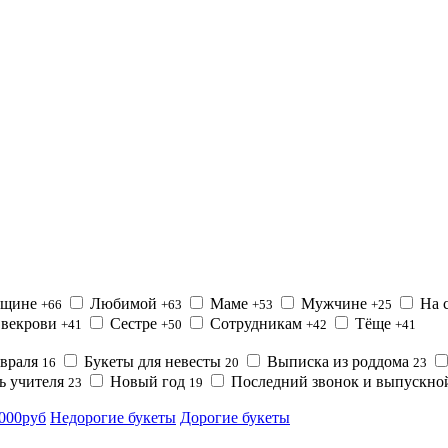
щине
Любимой
Маме
Мужчине
На с
+66
+63
+53
+25
векрови
Сестре
Сотрудникам
Тёще
+41
+50
+42
+41
евраля
Букеты для невесты
Выписка из роддома
16
20
23
ь учителя
Новый год
Последний звонок и выпускн
23
19
0000руб
Недорогие букеты
Дорогие букеты