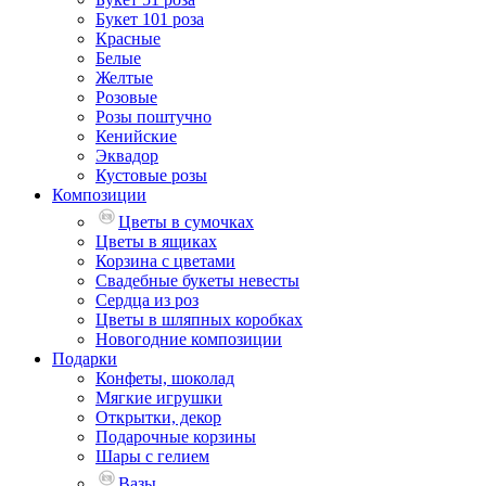
Букет 101 роза
Красные
Белые
Желтые
Розовые
Розы поштучно
Кенийские
Эквадор
Кустовые розы
Композиции
Цветы в сумочках
Цветы в ящиках
Корзина с цветами
Свадебные букеты невесты
Сердца из роз
Цветы в шляпных коробках
Новогодние композиции
Подарки
Конфеты, шоколад
Мягкие игрушки
Открытки, декор
Подарочные корзины
Шары с гелием
Вазы