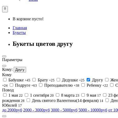
0
В корзине пусто!
Главная
Букеты
Букеты цветов другу
Параметры
Кому:
Другу
Кому
Бабушке
Брату
Дедушке
Другу
Жен
+45
+25
+25
Подруге
Преподавателю
Ребенку
С
+24
+63
+38
+22
Повод
1 мая
1 сентября
8 марта
9 мая
23 ф
22
20
23
17
рождения
День святого Валентина(14 февраля)
Ден
28
14
Юбилей
17
до 2000руб
2000 - 3000руб
3000 - 5000руб
5000 - 10000руб
от 1