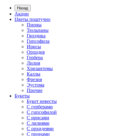
Назад
Акции
Цветы поштучно
Пионы
Тюльпаны
Гвоздика
Гипсофила
Ирисы
Орхидея
Гербера
Лилия
Хризантемы
Каллы
Фрезия
Эустома
Прочие
Букеты
Букет невесты
С герберами
С гипсофилой
С ирисами
С лилиями
С орхидеями
С пионами