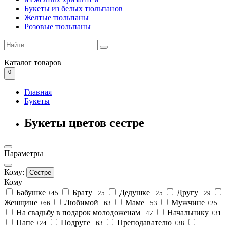
Букеты из белых тюльпанов
Желтые тюльпаны
Розовые тюльпаны
Каталог
товаров
0
Главная
Букеты
Букеты цветов сестре
Параметры
Кому:
Сестре
Кому
Бабушке
Брату
Дедушке
Другу
+45
+25
+25
+29
Женщине
Любимой
Маме
Мужчине
+66
+63
+53
+25
На свадьбу в подарок молодоженам
Начальнику
+47
+31
Папе
Подруге
Преподавателю
+24
+63
+38