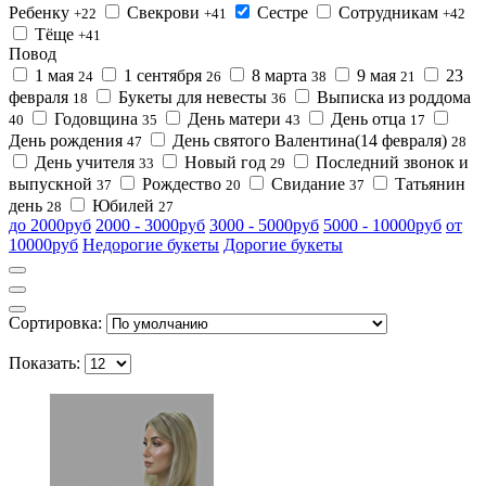
Ребенку
Свекрови
Сестре
Сотрудникам
+22
+41
+42
Тёще
+41
Повод
1 мая
1 сентября
8 марта
9 мая
23
24
26
38
21
февраля
Букеты для невесты
Выписка из роддома
18
36
Годовщина
День матери
День отца
40
35
43
17
День рождения
День святого Валентина(14 февраля)
47
28
День учителя
Новый год
Последний звонок и
33
29
выпускной
Рождество
Свидание
Татьянин
37
20
37
день
Юбилей
28
27
до 2000руб
2000 - 3000руб
3000 - 5000руб
5000 - 10000руб
от
10000руб
Недорогие букеты
Дорогие букеты
Сортировка:
Показать: