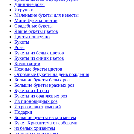
Длинные розы
Игрушки
Маленькие букеты для невесты
Мини букеты цветов
Свадебные букеты
Яркие букеты цветов
Цветы поштучно
Букеты
Розы
Букеты из белых цветов
Букеты из синих цветов
Композиции
Нежные букеты цветов
Огромные букеты на день рождения
Большие букеты белых роз
Большие букеты красных роз
Букеты из 15 роз
Букеты из оранжевых роз
Из пионовидных роз
Из роз и альстромерий
Подарки
Большие букеты из хризантем
Букет Хризантема с герберами
из белых хризантем
из желтых хризантем