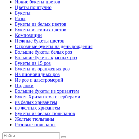
Яркие букеты цветов
Цветы поштучно
Букеты
Розы
Букеты из белых цветов
Букеты из синих цветов
Композиции
Нежные букеты цветов
Огромные букеты на день рождения
Большие букеты белых роз
Большие букеты красных роз
Букеты из 15 роз
Букеты из оранжевых роз
Из пионовидных роз
Из роз и альстромерий
Подарки
Большие букеты из хризантем
Букет Хризантема с герберами
из белых хризантем
из желтых хризантем
Букеты из белых тюльпанов
Желтые тюльпаны
Розовые тюльпаны