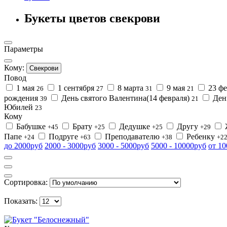
Букеты цветов свекрови
Параметры
Кому:
Свекрови
Повод
1 мая
1 сентября
8 марта
9 мая
23 ф
26
27
31
21
рождения
День святого Валентина(14 февраля)
Ден
39
21
Юбилей
23
Кому
Бабушке
Брату
Дедушке
Другу
+45
+25
+25
+29
Папе
Подруге
Преподавателю
Ребенку
+24
+63
+38
+2
до 2000руб
2000 - 3000руб
3000 - 5000руб
5000 - 10000руб
от 1
Сортировка:
Показать: