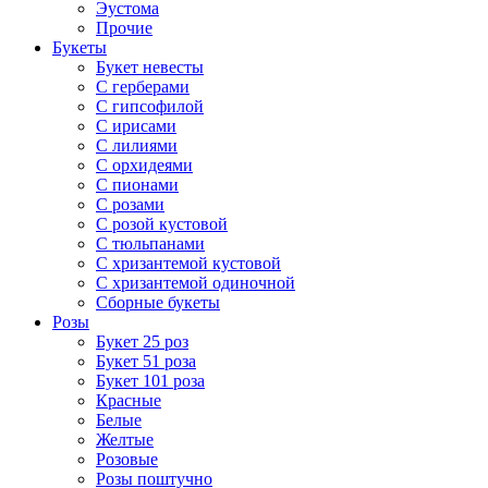
Эустома
Прочие
Букеты
Букет невесты
С герберами
С гипсофилой
С ирисами
С лилиями
С орхидеями
С пионами
С розами
С розой кустовой
С тюльпанами
С хризантемой кустовой
С хризантемой одиночной
Сборные букеты
Розы
Букет 25 роз
Букет 51 роза
Букет 101 роза
Красные
Белые
Желтые
Розовые
Розы поштучно