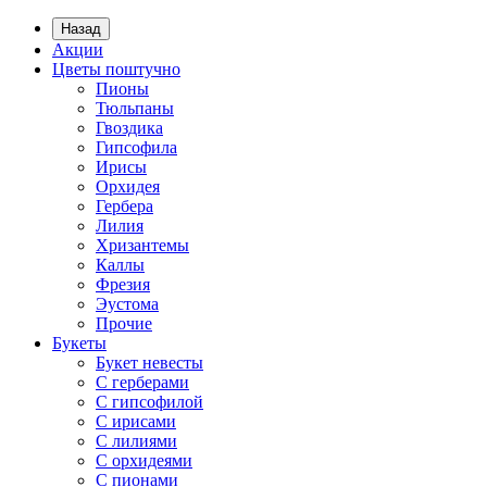
Назад
Акции
Цветы поштучно
Пионы
Тюльпаны
Гвоздика
Гипсофила
Ирисы
Орхидея
Гербера
Лилия
Хризантемы
Каллы
Фрезия
Эустома
Прочие
Букеты
Букет невесты
С герберами
С гипсофилой
С ирисами
С лилиями
С орхидеями
С пионами