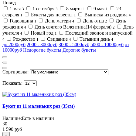
Повод
1 мая
1 сентября
8 марта
9 мая
23
3
3
1
1
февраля
Букеты для невесты
Выписка из роддома
1
1
4
Годовщина
День матери
День отца
День
1
4
2
рождения
День святого Валентина(14 февраля)
День
4
2
учителя
Новый год
Последний звонок и выпускной
4
1
Рождество
Свидание
Татьянин день
4
1
4
4
до 2000руб
2000 - 3000руб
3000 - 5000руб
5000 - 10000руб
от
10000руб
Недорогие букеты
Дорогие букеты
Сортировка:
Показать:
Букет из 11 маленьких роз (35см)
Наличие:
Есть в наличии
30
1 590 руб
+