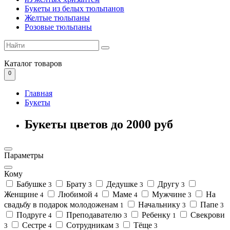
Букеты из белых тюльпанов
Желтые тюльпаны
Розовые тюльпаны
Каталог
товаров
0
Главная
Букеты
Букеты цветов до 2000 руб
Параметры
Кому
Бабушке
Брату
Дедушке
Другу
3
3
3
3
Женщине
Любимой
Маме
Мужчине
На
4
4
4
3
свадьбу в подарок молодоженам
Начальнику
Папе
1
3
3
Подруге
Преподавателю
Ребенку
Свекрови
4
3
1
Сестре
Сотрудникам
Тёще
3
4
3
3