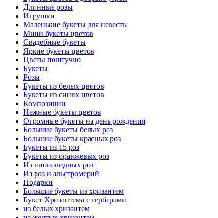
Длинные розы
Игрушки
Маленькие букеты для невесты
Мини букеты цветов
Свадебные букеты
Яркие букеты цветов
Цветы поштучно
Букеты
Розы
Букеты из белых цветов
Букеты из синих цветов
Композиции
Нежные букеты цветов
Огромные букеты на день рождения
Большие букеты белых роз
Большие букеты красных роз
Букеты из 15 роз
Букеты из оранжевых роз
Из пионовидных роз
Из роз и альстромерий
Подарки
Большие букеты из хризантем
Букет Хризантема с герберами
из белых хризантем
из желтых хризантем