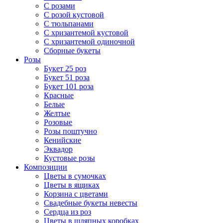
С розами
С розой кустовой
С тюльпанами
С хризантемой кустовой
С хризантемой одиночной
Сборные букеты
Розы
Букет 25 роз
Букет 51 роза
Букет 101 роза
Красные
Белые
Желтые
Розовые
Розы поштучно
Кенийские
Эквадор
Кустовые розы
Композиции
Цветы в сумочках
Цветы в ящиках
Корзина с цветами
Свадебные букеты невесты
Сердца из роз
Цветы в шляпных коробках