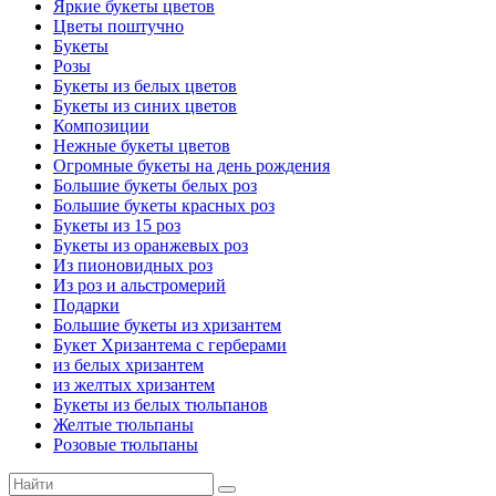
Яркие букеты цветов
Цветы поштучно
Букеты
Розы
Букеты из белых цветов
Букеты из синих цветов
Композиции
Нежные букеты цветов
Огромные букеты на день рождения
Большие букеты белых роз
Большие букеты красных роз
Букеты из 15 роз
Букеты из оранжевых роз
Из пионовидных роз
Из роз и альстромерий
Подарки
Большие букеты из хризантем
Букет Хризантема с герберами
из белых хризантем
из желтых хризантем
Букеты из белых тюльпанов
Желтые тюльпаны
Розовые тюльпаны