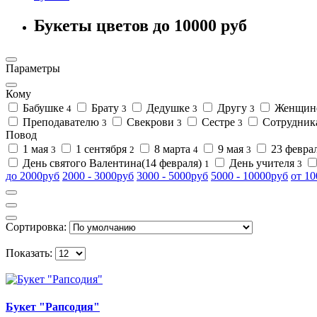
Букеты цветов до 10000 руб
Параметры
Кому
Бабушке
Брату
Дедушке
Другу
Женщин
4
3
3
3
Преподавателю
Свекрови
Сестре
Сотрудни
3
3
3
Повод
1 мая
1 сентября
8 марта
9 мая
23 февра
3
2
4
3
День святого Валентина(14 февраля)
День учителя
1
3
до 2000руб
2000 - 3000руб
3000 - 5000руб
5000 - 10000руб
от 1
Сортировка:
Показать:
Букет "Рапсодия"