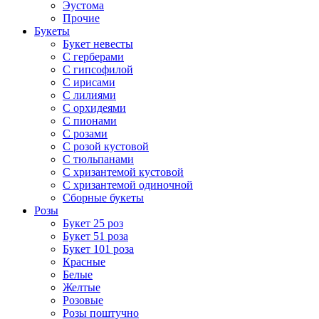
Эустома
Прочие
Букеты
Букет невесты
С герберами
С гипсофилой
С ирисами
С лилиями
С орхидеями
С пионами
С розами
С розой кустовой
С тюльпанами
С хризантемой кустовой
С хризантемой одиночной
Сборные букеты
Розы
Букет 25 роз
Букет 51 роза
Букет 101 роза
Красные
Белые
Желтые
Розовые
Розы поштучно