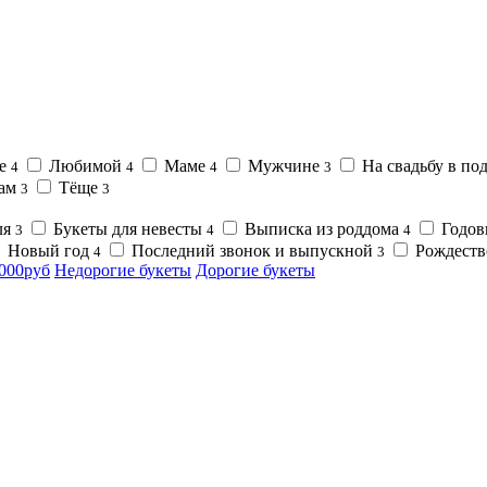
е
Любимой
Маме
Мужчине
На свадьбу в по
4
4
4
3
кам
Тёще
3
3
ля
Букеты для невесты
Выписка из роддома
Годо
3
4
4
Новый год
Последний звонок и выпускной
Рождест
4
3
0000руб
Недорогие букеты
Дорогие букеты