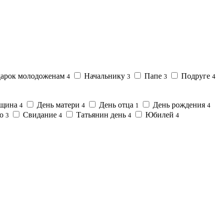
дарок молодоженам
Начальнику
Папе
Подруге
4
3
3
4
вщина
День матери
День отца
День рождения
4
4
1
4
во
Свидание
Татьянин день
Юбилей
3
4
4
4