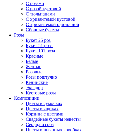
С розами
С розой кустовой
С тюльпанами
С хризантемой кустовой
С хризантемой одиночной
Сборные букеты
Розы
Букет 25 роз
Букет 51 роза
Букет 101 роза
Красные
Белые
Желтые
Розовые
Розы поштучно
Кенийские
Эквадор
Кустовые розы
Композиции
Цветы в сумочках
Цветы в ящиках
Корзина с цветами
Свадебные букеты невесты
Сердца из роз
Цветы в шляпных коробках