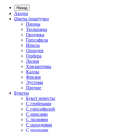
Назад
Акции
Цветы поштучно
Пионы
Тюльпаны
Гвоздика
Гипсофила
Ирисы
Орхидея
Гербера
Лилия
Хризантемы
Каллы
Фрезия
Эустома
Прочие
Букеты
Букет невесты
С герберами
С гипсофилой
С ирисами
С лилиями
С орхидеями
С пионами