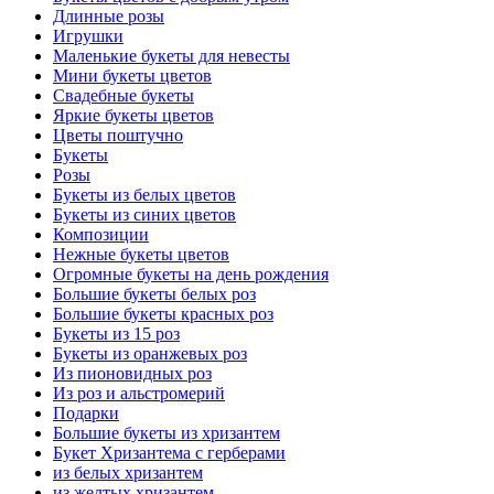
Длинные розы
Игрушки
Маленькие букеты для невесты
Мини букеты цветов
Свадебные букеты
Яркие букеты цветов
Цветы поштучно
Букеты
Розы
Букеты из белых цветов
Букеты из синих цветов
Композиции
Нежные букеты цветов
Огромные букеты на день рождения
Большие букеты белых роз
Большие букеты красных роз
Букеты из 15 роз
Букеты из оранжевых роз
Из пионовидных роз
Из роз и альстромерий
Подарки
Большие букеты из хризантем
Букет Хризантема с герберами
из белых хризантем
из желтых хризантем