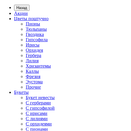
Назад
Акции
Цветы поштучно
Пионы
Тюльпаны
Гвоздика
Гипсофила
Ирисы
Орхидея
Гербера
Лилия
Хризантемы
Каллы
Фрезия
Эустома
Прочие
Букеты
Букет невесты
С герберами
С гипсофилой
С ирисами
С лилиями
С орхидеями
С пионами