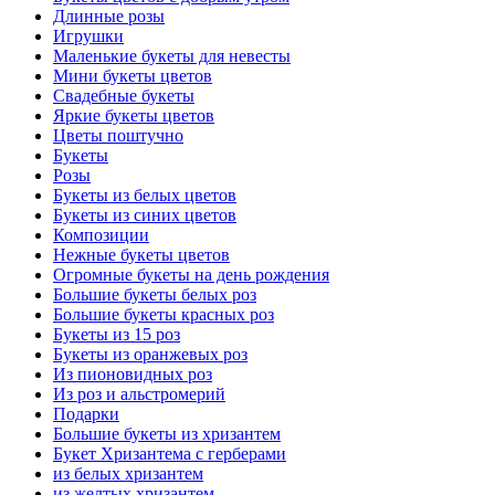
Длинные розы
Игрушки
Маленькие букеты для невесты
Мини букеты цветов
Свадебные букеты
Яркие букеты цветов
Цветы поштучно
Букеты
Розы
Букеты из белых цветов
Букеты из синих цветов
Композиции
Нежные букеты цветов
Огромные букеты на день рождения
Большие букеты белых роз
Большие букеты красных роз
Букеты из 15 роз
Букеты из оранжевых роз
Из пионовидных роз
Из роз и альстромерий
Подарки
Большие букеты из хризантем
Букет Хризантема с герберами
из белых хризантем
из желтых хризантем