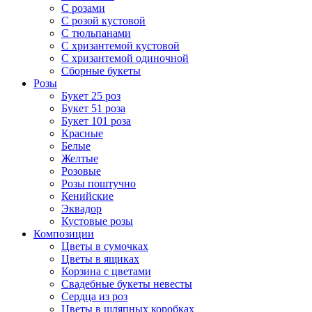
С розами
С розой кустовой
С тюльпанами
С хризантемой кустовой
С хризантемой одиночной
Сборные букеты
Розы
Букет 25 роз
Букет 51 роза
Букет 101 роза
Красные
Белые
Желтые
Розовые
Розы поштучно
Кенийские
Эквадор
Кустовые розы
Композиции
Цветы в сумочках
Цветы в ящиках
Корзина с цветами
Свадебные букеты невесты
Сердца из роз
Цветы в шляпных коробках