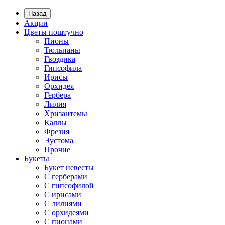
Назад
Акции
Цветы поштучно
Пионы
Тюльпаны
Гвоздика
Гипсофила
Ирисы
Орхидея
Гербера
Лилия
Хризантемы
Каллы
Фрезия
Эустома
Прочие
Букеты
Букет невесты
С герберами
С гипсофилой
С ирисами
С лилиями
С орхидеями
С пионами