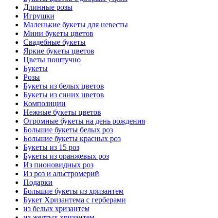
Длинные розы
Игрушки
Маленькие букеты для невесты
Мини букеты цветов
Свадебные букеты
Яркие букеты цветов
Цветы поштучно
Букеты
Розы
Букеты из белых цветов
Букеты из синих цветов
Композиции
Нежные букеты цветов
Огромные букеты на день рождения
Большие букеты белых роз
Большие букеты красных роз
Букеты из 15 роз
Букеты из оранжевых роз
Из пионовидных роз
Из роз и альстромерий
Подарки
Большие букеты из хризантем
Букет Хризантема с герберами
из белых хризантем
из желтых хризантем