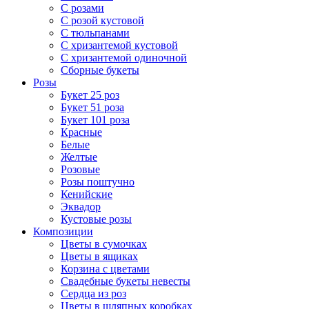
С розами
С розой кустовой
С тюльпанами
С хризантемой кустовой
С хризантемой одиночной
Сборные букеты
Розы
Букет 25 роз
Букет 51 роза
Букет 101 роза
Красные
Белые
Желтые
Розовые
Розы поштучно
Кенийские
Эквадор
Кустовые розы
Композиции
Цветы в сумочках
Цветы в ящиках
Корзина с цветами
Свадебные букеты невесты
Сердца из роз
Цветы в шляпных коробках