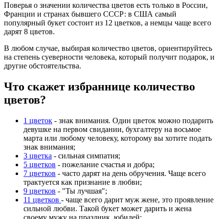
Поверья о значении количества цветов есть только в России,
Франции и странах бывшего СССР: в США самый
популярный букет состоит из 12 цветков, а немцы чаще всего
дарят 8 цветов.
В любом случае, выбирая количество цветов, ориентируйтесь
на степень суеверности человека, который получит подарок, и
другие обстоятельства.
Что скажет избраннице количество
цветов?
1 цветок
- знак внимания. Один цветок можно подарить
девушке на первом свидании, бухгалтеру на восьмое
марта или любому человеку, которому вы хотите подать
знак внимания;
3 цветка
- сильная симпатия;
5 цветков
- пожелание счастья и добра;
7 цветков
- часто дарят на день обручения. Чаще всего
трактуется как признание в любви;
9 цветков
- "Ты лучшая";
11 цветков
- чаще всего дарит муж жене, это проявление
сильной любви. Такой букет может дарить и жена
своему мужу на праздник, юбилей;