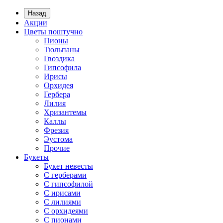
Назад
Акции
Цветы поштучно
Пионы
Тюльпаны
Гвоздика
Гипсофила
Ирисы
Орхидея
Гербера
Лилия
Хризантемы
Каллы
Фрезия
Эустома
Прочие
Букеты
Букет невесты
С герберами
С гипсофилой
С ирисами
С лилиями
С орхидеями
С пионами