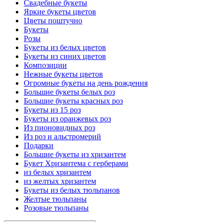
Свадебные букеты
Яркие букеты цветов
Цветы поштучно
Букеты
Розы
Букеты из белых цветов
Букеты из синих цветов
Композиции
Нежные букеты цветов
Огромные букеты на день рождения
Большие букеты белых роз
Большие букеты красных роз
Букеты из 15 роз
Букеты из оранжевых роз
Из пионовидных роз
Из роз и альстромерий
Подарки
Большие букеты из хризантем
Букет Хризантема с герберами
из белых хризантем
из желтых хризантем
Букеты из белых тюльпанов
Желтые тюльпаны
Розовые тюльпаны