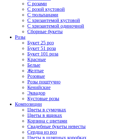
С розами
С розой кустовой
С тюльпанами
С хризантемой кустовой
С хризантемой одиночной
Сборные букеты
Розы
Букет 25 роз
Букет 51 роза
Букет 101 роза
Красные
Белые
Желтые
Розовые
Розы поштучно
Кенийские
Эквадор
Кустовые розы
Композиции
Цветы в сумочках
Цветы в ящиках
Корзина с цветами
Свадебные букеты невесты
Сердца из роз
Цветы в шляпных коробках