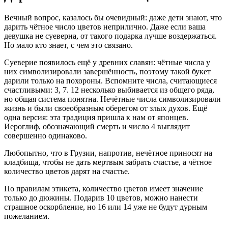
Вечный вопрос, казалось бы очевидный: даже дети знают, что
дарить чётное число цветов неприлично. Даже если ваша
девушка не суеверна, от такого подарка лучше воздержаться.
Но мало кто знает, с чем это связано.
Суеверие появилось ещё у древних славян: чётные числа у
них символизировали завершённость, поэтому такой букет
дарили только на похороны. Вспомните числа, считающиеся
счастливыми: 3, 7. 12 несколько выбивается из общего ряда,
но общая система понятна. Нечётные числа символизировали
жизнь и были своеобразным оберегом от злых духов. Ещё
одна версия: эта традиция пришла к нам от японцев.
Иероглиф, обозначающий смерть и число 4 выглядит
совершенно одинаково.
Любопытно, что в Грузии, напротив, нечётное приносят на
кладбища, чтобы не дать мертвым забрать счастье, а чётное
количество цветов дарят на счастье.
По правилам этикета, количество цветов имеет значение
только до дюжины. Подарив 10 цветов, можно нанести
страшное оскорбление, но 16 или 14 уже не будут дурным
пожеланием.