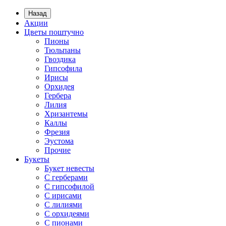
Назад
Акции
Цветы поштучно
Пионы
Тюльпаны
Гвоздика
Гипсофила
Ирисы
Орхидея
Гербера
Лилия
Хризантемы
Каллы
Фрезия
Эустома
Прочие
Букеты
Букет невесты
С герберами
С гипсофилой
С ирисами
С лилиями
С орхидеями
С пионами