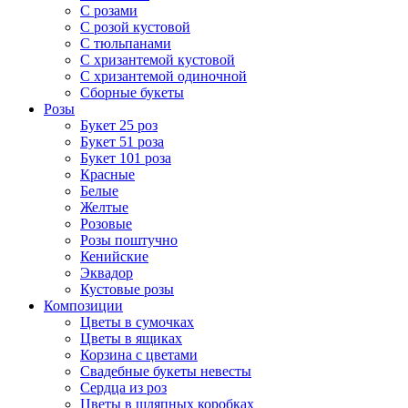
С розами
С розой кустовой
С тюльпанами
С хризантемой кустовой
С хризантемой одиночной
Сборные букеты
Розы
Букет 25 роз
Букет 51 роза
Букет 101 роза
Красные
Белые
Желтые
Розовые
Розы поштучно
Кенийские
Эквадор
Кустовые розы
Композиции
Цветы в сумочках
Цветы в ящиках
Корзина с цветами
Свадебные букеты невесты
Сердца из роз
Цветы в шляпных коробках