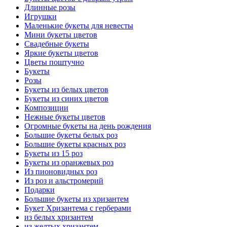
Длинные розы
Игрушки
Маленькие букеты для невесты
Мини букеты цветов
Свадебные букеты
Яркие букеты цветов
Цветы поштучно
Букеты
Розы
Букеты из белых цветов
Букеты из синих цветов
Композиции
Нежные букеты цветов
Огромные букеты на день рождения
Большие букеты белых роз
Большие букеты красных роз
Букеты из 15 роз
Букеты из оранжевых роз
Из пионовидных роз
Из роз и альстромерий
Подарки
Большие букеты из хризантем
Букет Хризантема с герберами
из белых хризантем
из желтых хризантем