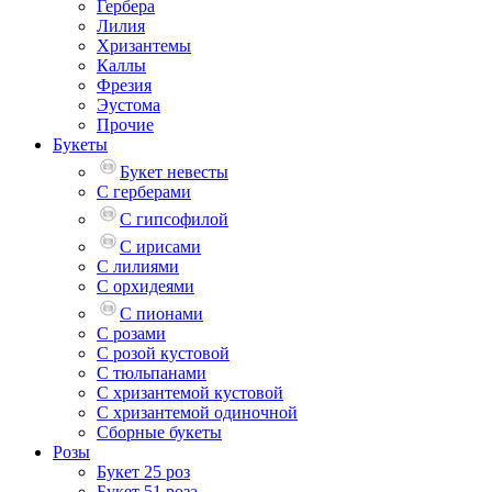
Гербера
Лилия
Хризантемы
Каллы
Фрезия
Эустома
Прочие
Букеты
Букет невесты
С герберами
С гипсофилой
С ирисами
С лилиями
С орхидеями
С пионами
С розами
С розой кустовой
С тюльпанами
С хризантемой кустовой
С хризантемой одиночной
Сборные букеты
Розы
Букет 25 роз
Букет 51 роза