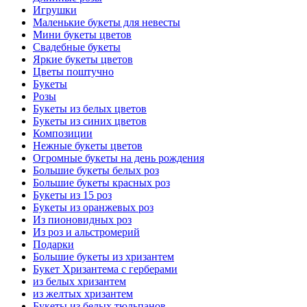
Игрушки
Маленькие букеты для невесты
Мини букеты цветов
Свадебные букеты
Яркие букеты цветов
Цветы поштучно
Букеты
Розы
Букеты из белых цветов
Букеты из синих цветов
Композиции
Нежные букеты цветов
Огромные букеты на день рождения
Большие букеты белых роз
Большие букеты красных роз
Букеты из 15 роз
Букеты из оранжевых роз
Из пионовидных роз
Из роз и альстромерий
Подарки
Большие букеты из хризантем
Букет Хризантема с герберами
из белых хризантем
из желтых хризантем
Букеты из белых тюльпанов