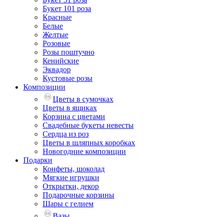
Букет 101 роза
Красные
Белые
Желтые
Розовые
Розы поштучно
Кенийские
Эквадор
Кустовые розы
Композиции
Цветы в сумочках
Цветы в ящиках
Корзина с цветами
Свадебные букеты невесты
Сердца из роз
Цветы в шляпных коробках
Новогодние композиции
Подарки
Конфеты, шоколад
Мягкие игрушки
Открытки, декор
Подарочные корзины
Шары с гелием
Вазы