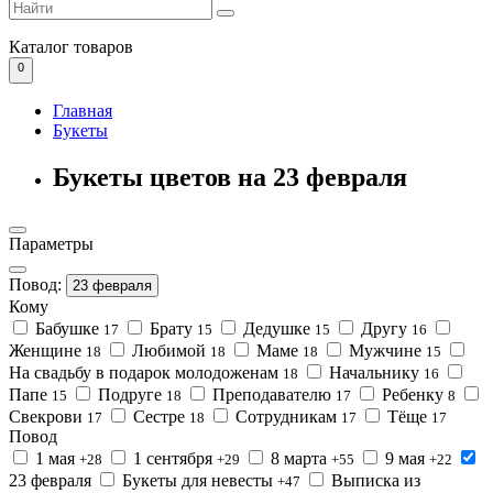
Каталог
товаров
0
Главная
Букеты
Букеты цветов на 23 февраля
Параметры
Повод:
23 февраля
Кому
Бабушке
Брату
Дедушке
Другу
17
15
15
16
Женщине
Любимой
Маме
Мужчине
18
18
18
15
На свадьбу в подарок молодоженам
Начальнику
18
16
Папе
Подруге
Преподавателю
Ребенку
15
18
17
8
Свекрови
Сестре
Сотрудникам
Тёще
17
18
17
17
Повод
1 мая
1 сентября
8 марта
9 мая
+28
+29
+55
+22
23 февраля
Букеты для невесты
Выписка из
+47