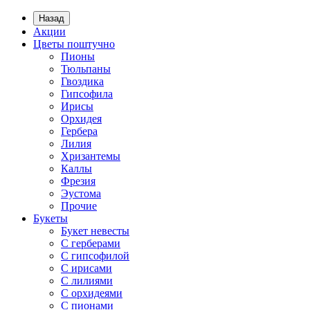
Назад
Акции
Цветы поштучно
Пионы
Тюльпаны
Гвоздика
Гипсофила
Ирисы
Орхидея
Гербера
Лилия
Хризантемы
Каллы
Фрезия
Эустома
Прочие
Букеты
Букет невесты
С герберами
С гипсофилой
С ирисами
С лилиями
С орхидеями
С пионами