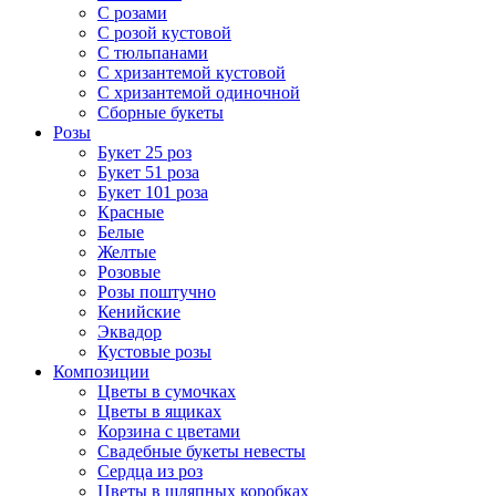
С розами
С розой кустовой
С тюльпанами
С хризантемой кустовой
С хризантемой одиночной
Сборные букеты
Розы
Букет 25 роз
Букет 51 роза
Букет 101 роза
Красные
Белые
Желтые
Розовые
Розы поштучно
Кенийские
Эквадор
Кустовые розы
Композиции
Цветы в сумочках
Цветы в ящиках
Корзина с цветами
Свадебные букеты невесты
Сердца из роз
Цветы в шляпных коробках