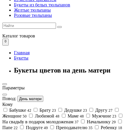
Букеты из белых тюльпанов
Желтые тюльпаны
Розовые тюльпаны
Каталог
товаров
0
Главная
Букеты
Букеты цветов на день матери
Параметры
Повод:
День матери
Кому
Бабушке
Брату
Дедушке
Другу
42
23
23
27
Женщине
Любимой
Маме
Мужчине
50
48
48
23
На свадьбу в подарок молодоженам
Начальнику
37
29
Папе
Подруге
Преподавателю
Ребенку
22
49
35
18