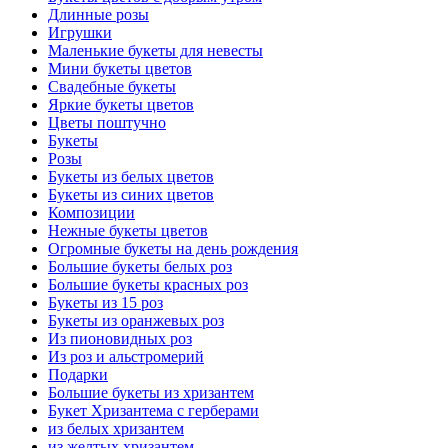
Длинные розы
Игрушки
Маленькие букеты для невесты
Мини букеты цветов
Свадебные букеты
Яркие букеты цветов
Цветы поштучно
Букеты
Розы
Букеты из белых цветов
Букеты из синих цветов
Композиции
Нежные букеты цветов
Огромные букеты на день рождения
Большие букеты белых роз
Большие букеты красных роз
Букеты из 15 роз
Букеты из оранжевых роз
Из пионовидных роз
Из роз и альстромерий
Подарки
Большие букеты из хризантем
Букет Хризантема с герберами
из белых хризантем
из желтых хризантем