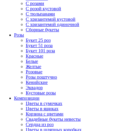
С розами
С розой кустовой
С тюльпанами
С хризантемой кустовой
С хризантемой одиночной
Сборные букеты
Розы
Букет 25 роз
Букет 51 роза
Букет 101 роза
Красные
Белые
Желтые
Розовые
Розы поштучно
Кенийские
Эквадор
Кустовые розы
Композиции
Цветы в сумочках
Цветы в ящиках
Корзина с цветами
Свадебные букеты невесты
Сердца из роз
Цветы в шляпных коробках