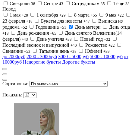
Свекрови
Сестре
Сотрудникам
Тёще
38
43
35
38
Повод
1 мая
1 сентября
8 марта
9 мая
+28
+29
+55
+22
23 февраля
Букеты для невесты
Выписка из
+18
+47
роддома
Годовщина
День матери
День отца
+52
+51
День рождения
День святого Валентина(14
+18
+65
февраля)
День учителя
Новый год
+43
+38
+32
Последний звонок и выпускной
Рождество
+40
+22
Свидание
Татьянин день
Юбилей
+53
+38
+39
до 2000руб
2000 - 3000руб
3000 - 5000руб
5000 - 10000руб
от
10000руб
Недорогие букеты
Дорогие букеты
Сортировка:
Показать: