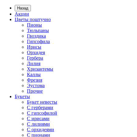
Назад
Акции
Цветы поштучно
Пионы
Тюльпаны
Гвоздика
Гипсофила
Ирисы
Орхидея
Гербера
Лилия
Хризантемы
Каллы
Фрезия
Эустома
Прочие
Букеты
Букет невесты
С герберами
С гипсофилой
С ирисами
С лилиями
С орхидеями
С пионами