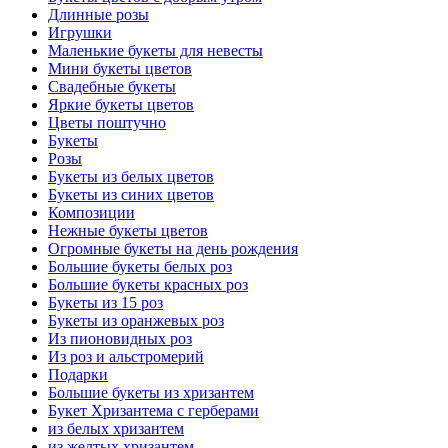
Длинные розы
Игрушки
Маленькие букеты для невесты
Мини букеты цветов
Свадебные букеты
Яркие букеты цветов
Цветы поштучно
Букеты
Розы
Букеты из белых цветов
Букеты из синих цветов
Композиции
Нежные букеты цветов
Огромные букеты на день рождения
Большие букеты белых роз
Большие букеты красных роз
Букеты из 15 роз
Букеты из оранжевых роз
Из пионовидных роз
Из роз и альстромерий
Подарки
Большие букеты из хризантем
Букет Хризантема с герберами
из белых хризантем
из желтых хризантем