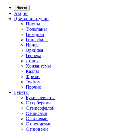
Назад
Акции
Цветы поштучно
Пионы
Тюльпаны
Гвоздика
Гипсофила
Ирисы
Орхидея
Гербера
Лилия
Хризантемы
Каллы
Фрезия
Эустома
Прочие
Букеты
Букет невесты
С герберами
С гипсофилой
С ирисами
С лилиями
С орхидеями
С пионами