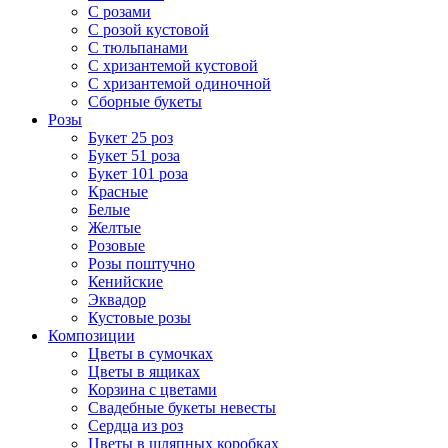
С розами
С розой кустовой
С тюльпанами
С хризантемой кустовой
С хризантемой одиночной
Сборные букеты
Розы
Букет 25 роз
Букет 51 роза
Букет 101 роза
Красные
Белые
Желтые
Розовые
Розы поштучно
Кенийские
Эквадор
Кустовые розы
Композиции
Цветы в сумочках
Цветы в ящиках
Корзина с цветами
Свадебные букеты невесты
Сердца из роз
Цветы в шляпных коробках