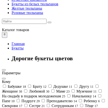
Букеты из белых тюльпанов
Желтые тюльпаны
Розовые тюльпаны
Каталог
товаров
0
Главная
Букеты
Дорогие букеты цветов
Параметры
Кому
Бабушке
Брату
Дедушке
Другу
18
12
11
11
Женщине
Любимой
Маме
Мужчине
30
30
23
11
На свадьбу в подарок молодоженам
Начальнику
25
14
Папе
Подруге
Преподавателю
Ребенку
10
29
14
6
Свекрови
Сестре
Сотрудникам
Тёще
17
21
17
17