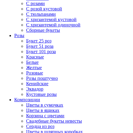
С розами
С розой кустовой
С тюльпанами
С хризантемой кустовой
С хризантемой одиночной
Сборные букеты
Розы
Букет 25 роз
Букет 51 роза
Букет 101 роза
Красные
Белые
Желтые
Розовые
Розы поштучно
Кенийские
Эквадор
Кустовые розы
Композиции
Цветы в сумочках
Цветы в ящиках
Корзина с цветами
Свадебные букеты невесты
Сердца из роз
Цветы в шляпных коробках