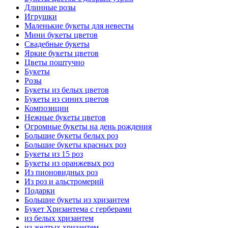
Длинные розы
Игрушки
Маленькие букеты для невесты
Мини букеты цветов
Свадебные букеты
Яркие букеты цветов
Цветы поштучно
Букеты
Розы
Букеты из белых цветов
Букеты из синих цветов
Композиции
Нежные букеты цветов
Огромные букеты на день рождения
Большие букеты белых роз
Большие букеты красных роз
Букеты из 15 роз
Букеты из оранжевых роз
Из пионовидных роз
Из роз и альстромерий
Подарки
Большие букеты из хризантем
Букет Хризантема с герберами
из белых хризантем
из желтых хризантем