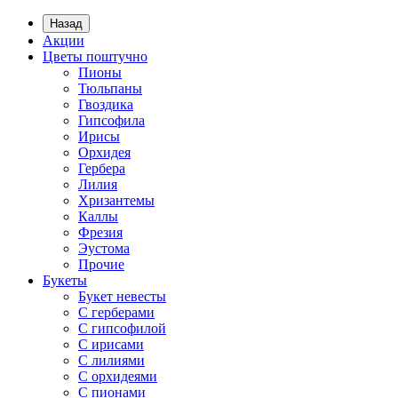
Назад
Акции
Цветы поштучно
Пионы
Тюльпаны
Гвоздика
Гипсофила
Ирисы
Орхидея
Гербера
Лилия
Хризантемы
Каллы
Фрезия
Эустома
Прочие
Букеты
Букет невесты
С герберами
С гипсофилой
С ирисами
С лилиями
С орхидеями
С пионами