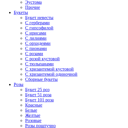
Эустома
Прочие
Букеты
Букет невесты
С герберами
С гипсофилой
С ирисами
С лилиями
С орхидеями
С пионами
С розами
С розой кустовой
С тюльпанами
С хризантемой кустовой
С хризантемой одиночной
Сборные букеты
Розы
Букет 25 роз
Букет 51 роза
Букет 101 роза
Красные
Белые
Желтые
Розовые
Розы поштучно