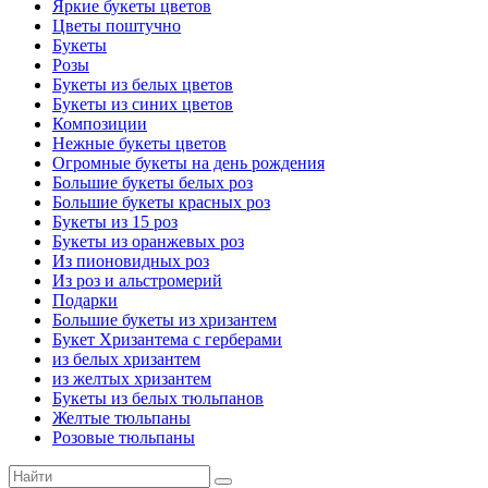
Яркие букеты цветов
Цветы поштучно
Букеты
Розы
Букеты из белых цветов
Букеты из синих цветов
Композиции
Нежные букеты цветов
Огромные букеты на день рождения
Большие букеты белых роз
Большие букеты красных роз
Букеты из 15 роз
Букеты из оранжевых роз
Из пионовидных роз
Из роз и альстромерий
Подарки
Большие букеты из хризантем
Букет Хризантема с герберами
из белых хризантем
из желтых хризантем
Букеты из белых тюльпанов
Желтые тюльпаны
Розовые тюльпаны