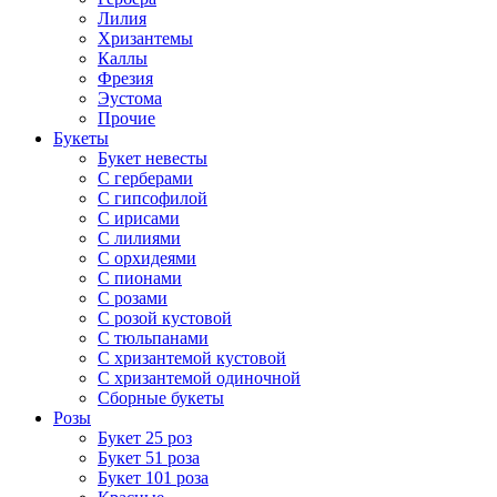
Лилия
Хризантемы
Каллы
Фрезия
Эустома
Прочие
Букеты
Букет невесты
С герберами
С гипсофилой
С ирисами
С лилиями
С орхидеями
С пионами
С розами
С розой кустовой
С тюльпанами
С хризантемой кустовой
С хризантемой одиночной
Сборные букеты
Розы
Букет 25 роз
Букет 51 роза
Букет 101 роза