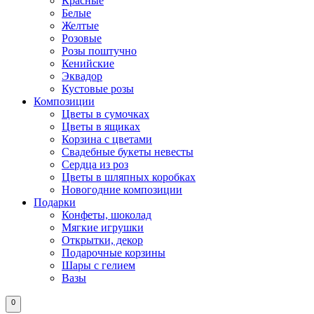
Красные
Белые
Желтые
Розовые
Розы поштучно
Кенийские
Эквадор
Кустовые розы
Композиции
Цветы в сумочках
Цветы в ящиках
Корзина с цветами
Свадебные букеты невесты
Сердца из роз
Цветы в шляпных коробках
Новогодние композиции
Подарки
Конфеты, шоколад
Мягкие игрушки
Открытки, декор
Подарочные корзины
Шары с гелием
Вазы
0