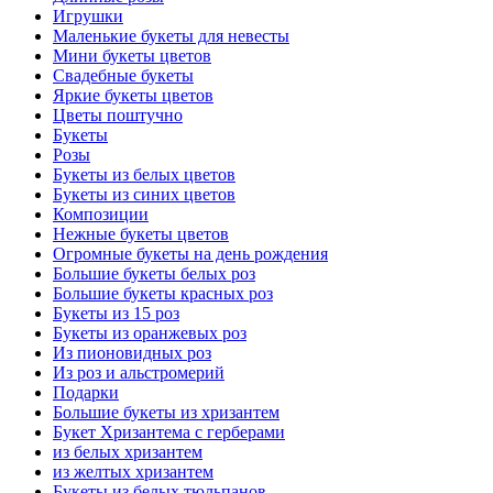
Игрушки
Маленькие букеты для невесты
Мини букеты цветов
Свадебные букеты
Яркие букеты цветов
Цветы поштучно
Букеты
Розы
Букеты из белых цветов
Букеты из синих цветов
Композиции
Нежные букеты цветов
Огромные букеты на день рождения
Большие букеты белых роз
Большие букеты красных роз
Букеты из 15 роз
Букеты из оранжевых роз
Из пионовидных роз
Из роз и альстромерий
Подарки
Большие букеты из хризантем
Букет Хризантема с герберами
из белых хризантем
из желтых хризантем
Букеты из белых тюльпанов